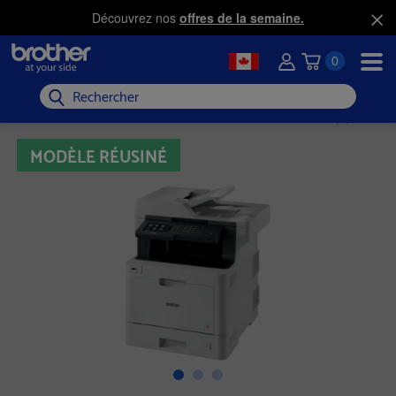
Découvrez nos
offres de la semaine.
0
Rechercher
MODÈLE RÉUSINÉ