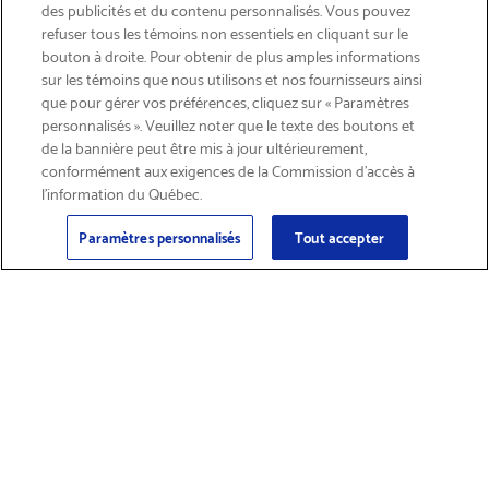
des publicités et du contenu personnalisés. Vous pouvez
refuser tous les témoins non essentiels en cliquant sur le
bouton à droite. Pour obtenir de plus amples informations
INSCRIVEZ-VOUS & ÉCONOMISEZ 15%
sur les témoins que nous utilisons et nos fournisseurs ainsi
que pour gérer vos préférences, cliquez sur « Paramètres
personnalisés ». Veuillez noter que le texte des boutons et
de la bannière peut être mis à jour ultérieurement,
conformément aux exigences de la Commission d’accès à
l’information du Québec.
Courriel
Inscription
>
Paramètres personnalisés
Tout accepter
Trouver des
Obtenir du soutien
fournitures et
sur les produits