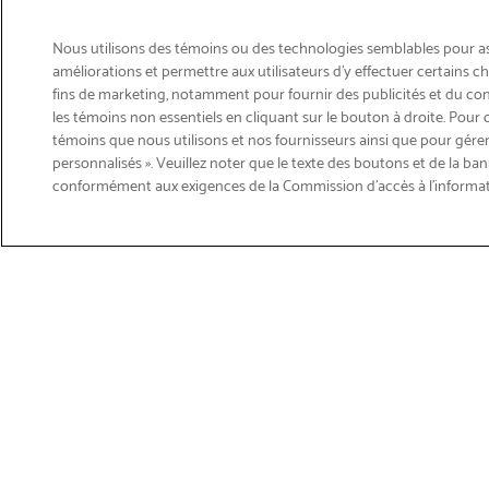
Nous utilisons des témoins ou des technologies semblables pour ass
améliorations et permettre aux utilisateurs d’y effectuer certains 
fins de marketing, notamment pour fournir des publicités et du co
les témoins non essentiels en cliquant sur le bouton à droite. Pour 
témoins que nous utilisons et nos fournisseurs ainsi que pour gérer
personnalisés ». Veuillez noter que le texte des boutons et de la ban
Courriel
conformément aux exigences de la Commission d’accès à l’informa
Inscription
>
Obtenir du soutien sur les p