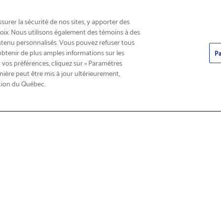
INSCRIVEZ-VOUS & ÉCONOMISEZ 15%
urer la sécurité de nos sites, y apporter des
choix. Nous utilisons également des témoins à des
ntenu personnalisés. Vous pouvez refuser tous
obtenir de plus amples informations sur les
Pa
 vos préférences, cliquez sur « Paramètres
nière peut être mis à jour ultérieurement,
tion du Québec.
roduits
Trouver