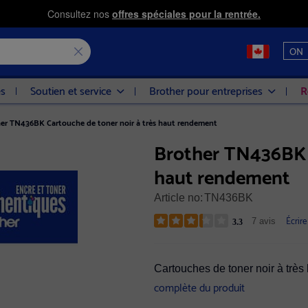
Consultez nos
offres spéciales pour la rentrée.
ON
es
Soutien et service
Brother pour entreprises
R
er TN436BK Cartouche de toner noir à très haut rendement
Brother TN436BK C
haut rendement
Article no:
TN436BK
Écrire
7 avis
3.3
Cartouches de toner noir à trè
complète du produit