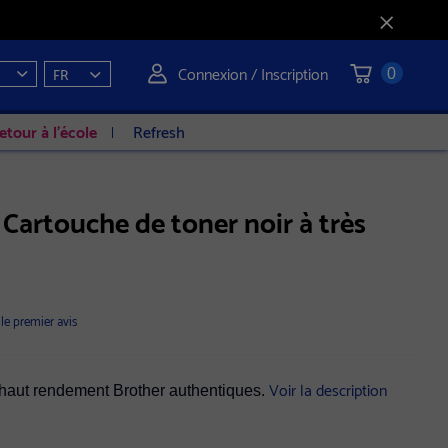
Connexion / Inscription
FR
0
etour à l'école
Refresh
artouche de toner noir à très
 le premier avis
Voir la description
s haut rendement Brother authentiques.