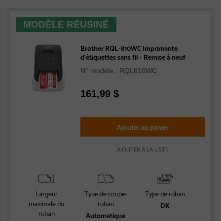
MODÈLE RÉUSINÉ
Brother RQL-810WC Imprimante
d’étiquettes sans fil - Remise à neuf
N° modèle : RQL810WC
161,99
$
Ajouter au panier
AJOUTER À LA LISTE
Largeur
Type de coupe-
Type de ruban
Conn
maximale du
ruban
DK
USB,
ruban
Automatique
Ai