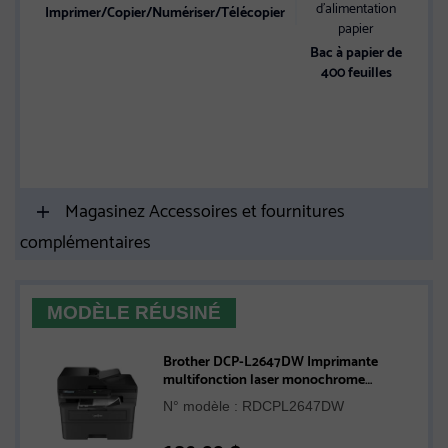
d’alimentation
en
Imprimer/Copier/Numériser/Télécopier
papier
C
Bac à papier de
400 feuilles
m
Es
e
Magasinez Accessoires et fournitures
complémentaires
MODÈLE RÉUSINÉ
Brother DCP-L2647DW Imprimante
multifonction laser monochrome
compacte sans fil - Remis à neuf
N° modèle : RDCPL2647DW