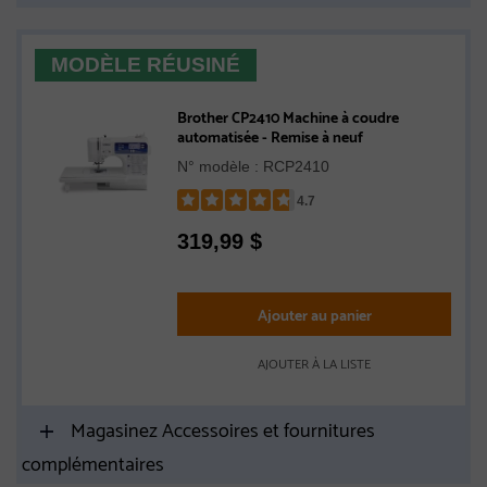
MODÈLE RÉUSINÉ
Brother CP2410 Machine à coudre
automatisée - Remise à neuf
N° modèle : RCP2410
4.7
Rated
319,99
$
4.7
out
of
5
Ajouter au panier
stars
AJOUTER À LA LISTE
Magasinez Accessoires et fournitures
complémentaires