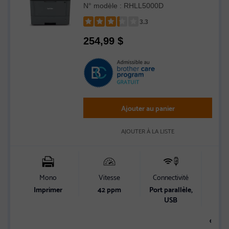
N° modèle : RHLL5000D
3.3
Rated
254,99
$
3.3
out
of
5
stars
Ajouter au panier
AJOUTER À LA LISTE
Mono
Vitesse
Connectivité
Cap
alim
Imprimer
42 ppm
Port parallèle,
pa
USB
Alime
option