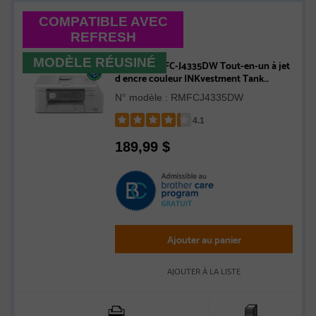
COMPATIBLE AVEC
REFRESH
MODÈLE RÉUSINÉ
Brother RMFC-J4335DW Tout-en-un à jet
d encre couleur INKvestment Tank
compatible avec l’Abonnement Refresh -
N° modèle : RMFCJ4335DW
Remise à neuf
4.1
Rated
189,99
$
4.1
out
of
5
stars
Ajouter au panier
AJOUTER À LA LISTE