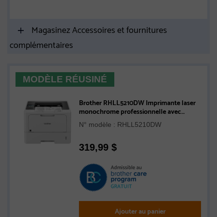
1 340
Magasinez Accessoires et fournitures
complémentaires
MODÈLE RÉUSINÉ
Brother RHLL5210DW Imprimante laser
monochrome professionnelle avec
impression recto verso et capacités
N° modèle : RHLL5210DW
réseau - Remise à neuf
319,99
$
Ajouter au panier