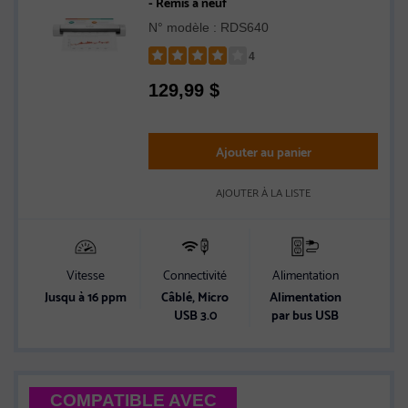
- Remis à neuf
N° modèle : RDS640
4
Rated
129,99
$
4
out
of
5
Ajouter au panier
stars
AJOUTER À LA LISTE
Vitesse
Connectivité
Alimentation
Jusqu à 16 ppm
Câblé, Micro
Alimentation
USB 3.0
par bus USB
COMPATIBLE AVEC