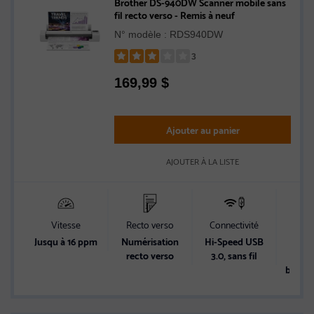
Brother DS-940DW Scanner mobile sans
fil recto verso - Remis à neuf
N° modèle : RDS940DW
3
Rated
169,99
$
3
out
of
5
Ajouter au panier
stars
AJOUTER À LA LISTE
Vitesse
Recto verso
Connectivité
Alim
Jusqu à 16 ppm
Numérisation
Hi-Speed USB
Alim
recto verso
3.0, sans fil
par 
batter