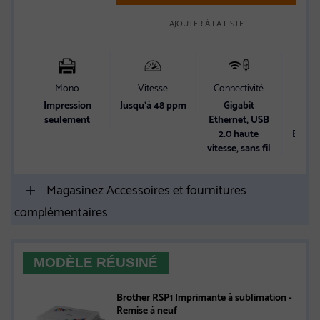
AJOUTER À LA LISTE
Mono
Vitesse
Connectivité
Ca
d’ali
Impression
Jusqu’à 48 ppm
Gigabit
p
seulement
Ethernet, USB
2.0 haute
Bac à 
vitesse, sans fil
250 
Magasinez Accessoires et fournitures
complémentaires
MODÈLE RÉUSINÉ
Brother RSP1 Imprimante à sublimation -
Remise à neuf