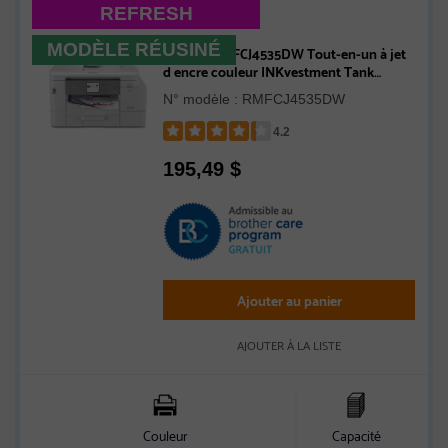
REFRESH
MODÈLE RÉUSINÉ
Brother RMFCJ4535DW Tout-en-un à jet
d encre couleur INKvestment Tank
compatible avec l’Abonnement Refresh -
N° modèle : RMFCJ4535DW
Remise à neuf
4.2
Rated
195,49
$
4.2
out
of
5
stars
Ajouter au panier
AJOUTER À LA LISTE
Couleur
Capacité
A