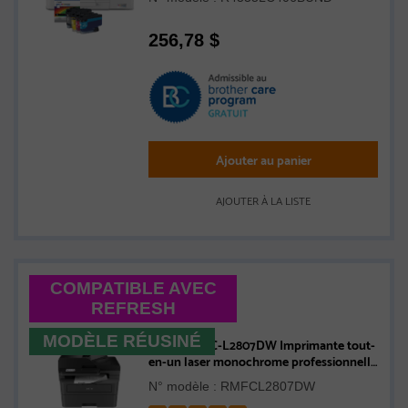
encre
256,78
$
Ajouter au panier
AJOUTER À LA LISTE
COMPATIBLE AVEC
REFRESH
MODÈLE RÉUSINÉ
Brother MFC-L2807DW Imprimante tout-
en-un laser monochrome professionnelle
compatible avec l’Abonnement Refresh,
N° modèle : RMFCL2807DW
avec impression, copie et numérisation