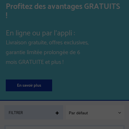
Profitez des avantages GRATUITS
!
En ligne ou par l'appli :
Livraison gratuite, offres exclusives,
garantie limitée prolongée de 6
mois GRATUITE et plus !
En savoir plus
PAGE
FILTRER
Par défaut
SORT
MOBILE