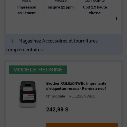
d’ali
Impression
Jusqu’à 32 ppm
USB 2.0 haute
p
seulement
vitesse
Bac à 
250 
Magasinez Accessoires et fournitures
complémentaires
MODÈLE RÉUSINÉ
Brother RQL820NWBc Imprimante
d’étiquettes réseau - Remise à neuf
N° modèle : RQL820NWBC
242,99
$