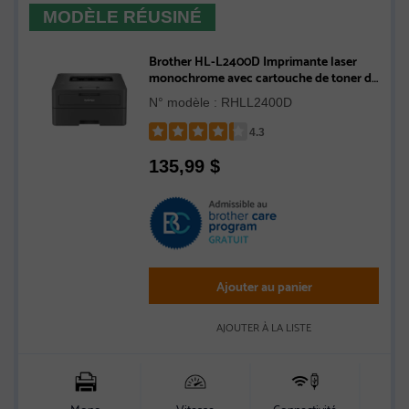
MODÈLE RÉUSINÉ
Brother HL-L2400D Imprimante laser
monochrome avec cartouche de toner de
700 pages pour bureaux à domicile -
N° modèle : RHLL2400D
Remis à neuf
4.3
Rated
135,99
$
4.3
out
of
5
stars
Ajouter au panier
AJOUTER À LA LISTE
Mono
Vitesse
Connectivité
Ca