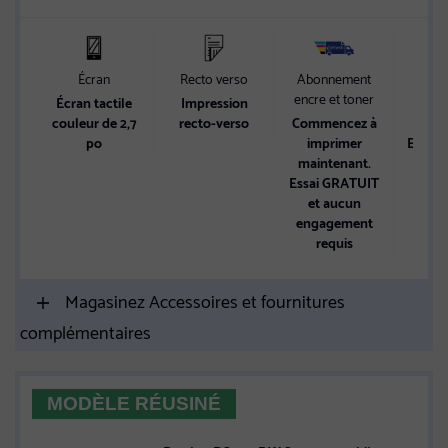
Écran
Recto verso
Abonnement
Conn
encre et toner
Écran tactile
Impression
Sans f
couleur de 2,7
recto-verso
Commencez à
Di
po
imprimer
Ethern
maintenant.
Essai GRATUIT
et aucun
engagement
requis
Magasinez Accessoires et fournitures
complémentaires
MODÈLE RÉUSINÉ