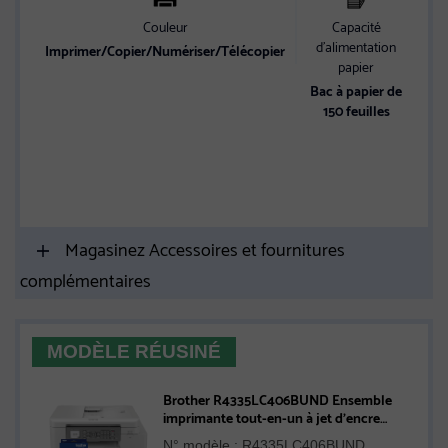
Couleur
Capacité
A
d’alimentation
en
Imprimer/Copier/Numériser/Télécopier
papier
C
Bac à papier de
150 feuilles
m
Es
e
Magasinez Accessoires et fournitures
complémentaires
MODÈLE RÉUSINÉ
Brother R4335LC406BUND Ensemble
imprimante tout-en-un à jet d'encre
couleur INKvestment Tank réusinée et
N° modèle : R4335LC406BUND