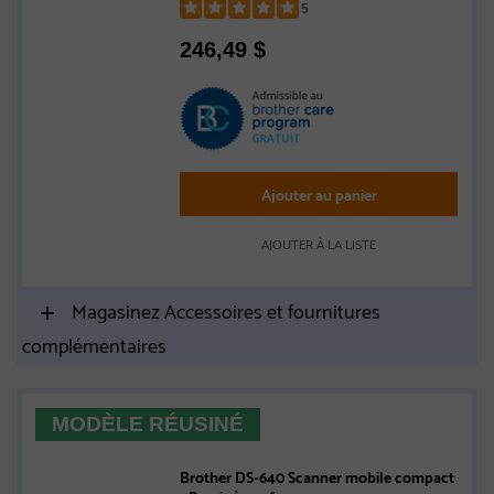
mobiles et cartouche de 1 200 pages -
5
Remise à neuf
Rated
246,49
$
5
out
of
5
stars
Ajouter au panier
AJOUTER À LA LISTE
Magasinez Accessoires et fournitures
complémentaires
MODÈLE RÉUSINÉ
Brother DS-640 Scanner mobile compact