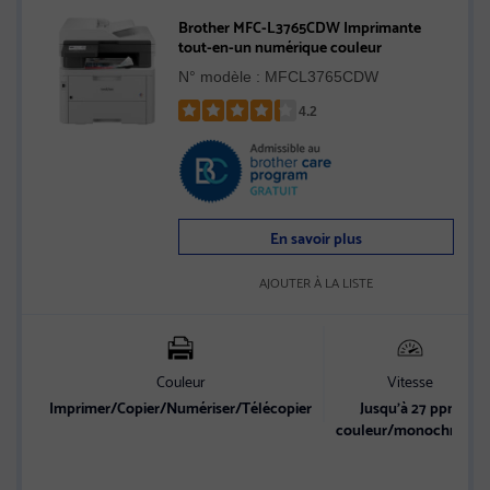
Brother MFC-L3765CDW Imprimante
tout-en-un numérique couleur
N° modèle : MFCL3765CDW
4.2
Rated
4.2
out
of
5
En savoir plus
stars
AJOUTER À LA LISTE
Couleur
Vitesse
Imprimer/Copier/Numériser/Télécopier
Jusqu’à 27 ppm
couleur/monochrome