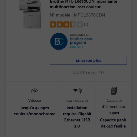
Brother MFC‐L9670CDN Imprimante
multifonction laser couleur
professionnelle et performante
N° modèle : MFCL9670CDN
3.2
Rated
3.2
out
of
5
En savoir plus
stars
AJOUTER À LA LISTE
Vitesse
Connectivité
Capacité
d’alimentation
Jusqu’à 42 ppm
installation
papier
couleur/monochrome
requise, Gigabit
Ethernet, USB
Capacité papier
2.0
de 620 feuilles