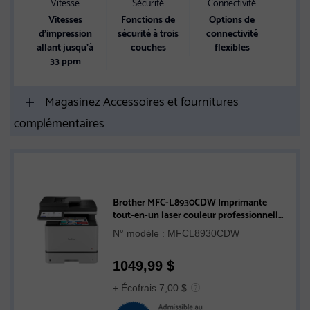
Vitesse
Sécurité
Connectivité
Vitesses
Fonctions de
Options de
d'impression
sécurité à trois
connectivité
allant jusqu’à
couches
flexibles
33 ppm
Magasinez Accessoires et fournitures
complémentaires
Brother MFC-L8930CDW Imprimante
tout-en-un laser couleur professionnelle
économique avec impression,
N° modèle : MFCL8930CDW
numérisation et copie recto verso
1049,99
$
+ Écofrais 7,00 $