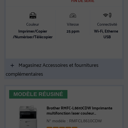
FIN DE SÉRIE
stars
Couleur
Vitesse
Connectivité
Imprimer/Copier
25 ppm
Wi-Fi, Ethernet,
/Numériser/Télécopier
USB
Magasinez Accessoires et fournitures
complémentaires
MODÈLE RÉUSINÉ
Brother RMFC-L8610CDW Imprimante
multifonction laser couleur
professionnelle remise à neuf
N° modèle : RMFCL8610CDW