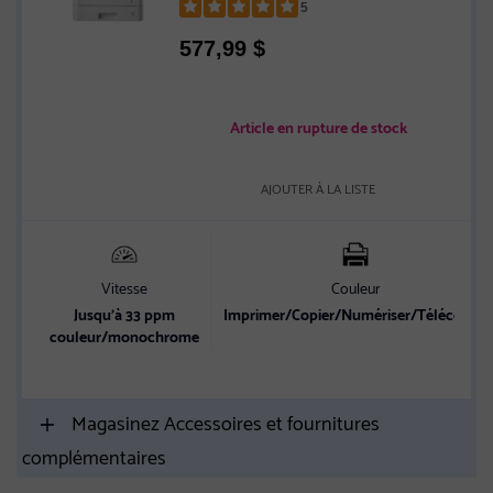
5
Rated
577,99
$
5
out
of
5
Article en rupture de stock
stars
AJOUTER À LA LISTE
Vitesse
Couleur
Jusqu’à 33 ppm
Imprimer/Copier/Numériser/Télécopier
couleur/monochrome
Magasinez Accessoires et fournitures
complémentaires