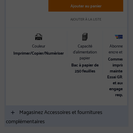
Ajouter au panier
AJOUTER À LA LISTE
Couleur
Capacité
Abonnement
d’alimentation
encre et toner
Imprimer/Copier/Numériser
papier
Commencez 
Bac à papier de
imprimer
250 feuilles
maintenant.
Essai GRATUI
et aucun
engagement
requis
Magasinez Accessoires et fournitures
complémentaires