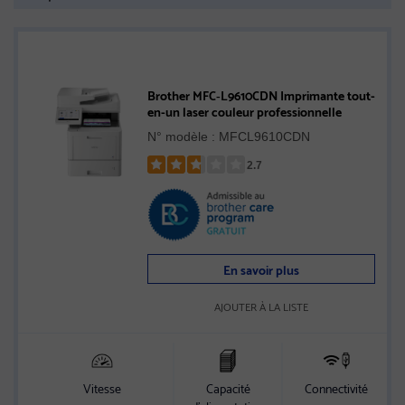
Brother MFC‐L9610CDN Imprimante tout-
en-un laser couleur professionnelle
N° modèle : MFCL9610CDN
2.7
Rated
2.7
out
of
5
En savoir plus
stars
AJOUTER À LA LISTE
Vitesse
Capacité
Connectivité