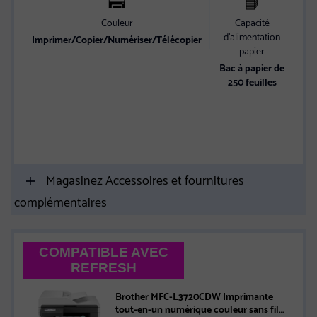
Couleur
Capacité
A
d’alimentation
en
Imprimer/Copier/Numériser/Télécopier
papier
C
Bac à papier de
250 feuilles
m
Es
e
Magasinez Accessoires et fournitures
complémentaires
COMPATIBLE AVEC
REFRESH
Brother MFC-L3720CDW Imprimante
tout-en-un numérique couleur sans fil