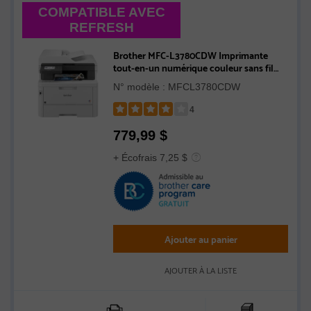
COMPATIBLE AVEC
REFRESH
Brother MFC-L3780CDW Imprimante
tout-en-un numérique couleur sans fil
avec copie, numérisation, télécopie, copie
N° modèle : MFCL3780CDW
et numérisation recto verso en un seul
passage, impression mobile et Gigabit
4
Ethernet
Rated
779,99
$
4
out
+ Écofrais 7,25 $
of
5
stars
Ajouter au panier
AJOUTER À LA LISTE