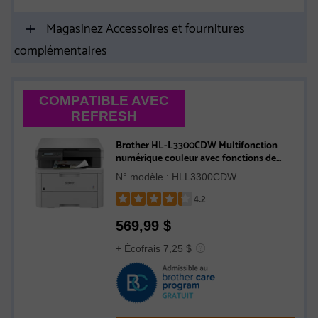
Magasinez Accessoires et fournitures
complémentaires
COMPATIBLE AVEC
REFRESH
Brother HL-L3300CDW Multifonction
numérique couleur avec fonctions de
copie et de numérisation, compatible
N° modèle : HLL3300CDW
avec l’Abonnement Refresh
4.2
Rated
569,99
$
4.2
out
+ Écofrais 7,25 $
of
5
stars