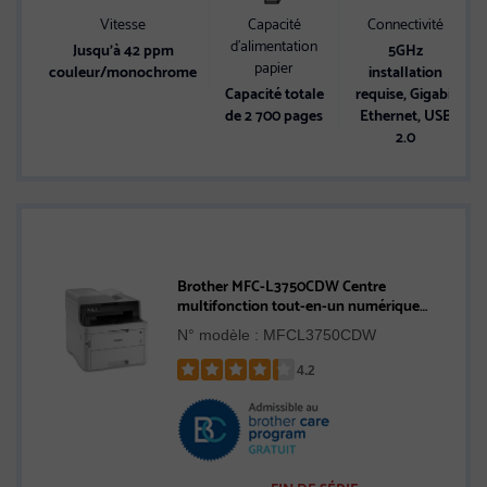
Vitesse
Capacité
Connectivité
d’alimentation
Jusqu’à 42 ppm
5GHz
papier
couleur/monochrome
installation
Capacité totale
requise, Gigabit
de 2 700 pages
Ethernet, USB
2.0
Brother MFC-L3750CDW Centre
multifonction tout-en-un numérique
couleur
N° modèle : MFCL3750CDW
4.2
Rated
4.2
out
of
5