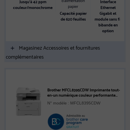
d’alimentation
Jusqu’à 42 ppm
Interface
papier
couleur/monochrome
Ethernet
Capacité papier
Gigabit et
de 620 feuilles
module sans fil
bibande en
option
Magasinez Accessoires et fournitures
complémentaires
Brother MFCL8395CDW Imprimante tout-
en-un numérique couleur performante
avec réseautage sans fil et impression,
N° modèle : MFCL8395CDW
copie et numérisation recto verso