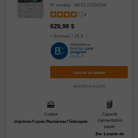
avec fonctions de copie, de numérisation
N° modèle : MFCL3720CDW
et de télécopie, et d'impression recto
verso et mobile
4
Rated
629,99
$
4
out
+ Écofrais 7,25 $
of
5
stars
Ajouter au panier
AJOUTER À LA LISTE
Couleur
Capacité
A
d’alimentation
en
Imprimer/Copier/Numériser/Télécopier
papier
C
Bac à papier de