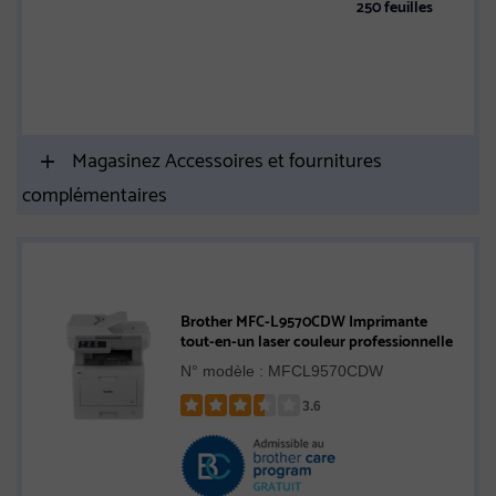
250 feuilles
m
Es
e
Magasinez Accessoires et fournitures
complémentaires
Brother MFC-L9570CDW Imprimante
tout-en-un laser couleur professionnelle
N° modèle : MFCL9570CDW
3.6
Rated
3.6
out
of