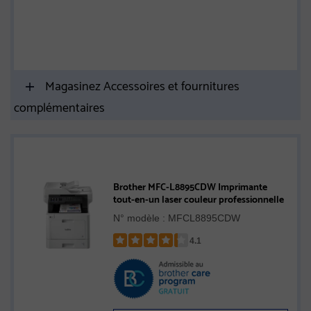
Magasinez Accessoires et fournitures
complémentaires
Brother MFC-L8895CDW Imprimante
tout-en-un laser couleur professionnelle
N° modèle : MFCL8895CDW
4.1
Rated
4.1
out
of
5