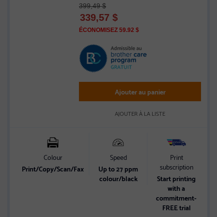
399,49 $
5
339,57
$
out
of
ÉCONOMISEZ 59.92 $
5
stars
Ajouter au panier
AJOUTER À LA LISTE
Colour
Speed
Print
subscription
Print/Copy/Scan/Fax
Up to 27 ppm
2
colour/black
Start printing
with a
commitment-
FREE trial