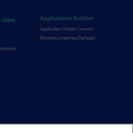
Applications Brother
 idées
Application Mobile Connect
Branchez.Imprimez.Partagez
treprises