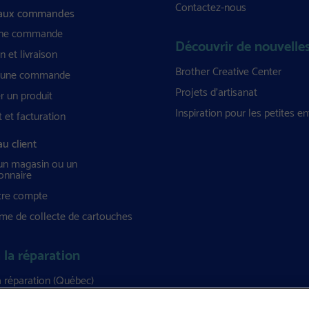
Contactez-nous
 aux commandes
une commande
Découvrir de nouvelles
n et livraison
Brother Creative Center
r une commande
Projets d’artisanat
r un produit
Inspiration pour les petites en
 et facturation
u client
un magasin ou un
onnaire
tre compte
e de collecte de cartouches
 la réparation
a réparation (Québec)