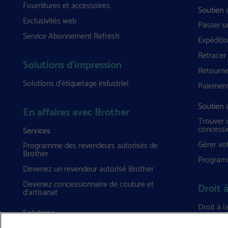
Fournitures et accessoires
Soutien
Exclusivités web
Passer 
Service Abonnement Refresh
Expéditio
Retrace
Solutions d’impression
Retourne
Solutions d’étiquetage industriel
Paiement
Soutien a
En affaires avec Brother
Trouver 
concessi
Services
Gérer vo
Programme des revendeurs autorisés de
Brother
Programm
Devenez un revendeur autorisé Brother
Devenez concessionnaire de couture et
Droit à
d’artisanat
Droit à l
Solutions
Impression mobile