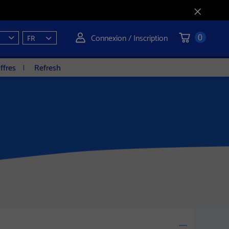
Connexion / Inscription
FR
0
ffres
Refresh