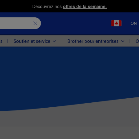
Découvrez nos
offres de la semaine.
ON
es
Soutien et service
Brother pour entreprises
O