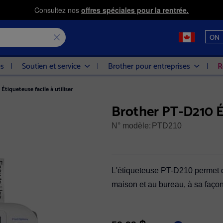
Consultez nos
offres spéciales pour la rentrée.
ON
es
Soutien et service
Brother pour entreprises
R
Étiqueteuse facile à utiliser
Brother PT-D210 Ét
N° modèle:
PTD210
L'étiqueteuse PT-D210 permet d'
maison et au bureau, à sa faço