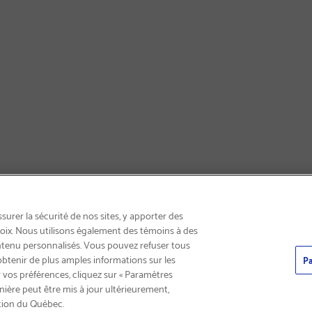
INSCRIVEZ-VOUS & ÉCONOMISEZ 15%
urer la sécurité de nos sites, y apporter des
choix. Nous utilisons également des témoins à des
ntenu personnalisés. Vous pouvez refuser tous
obtenir de plus amples informations sur les
Pa
 vos préférences, cliquez sur « Paramètres
nière peut être mis à jour ultérieurement,
tion du Québec.