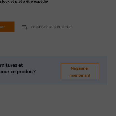
stock et prêt à être expédié
ier
CONSERVER POUR PLUS TARD
rnitures et
Magasiner
 pour ce produit?
maintenant