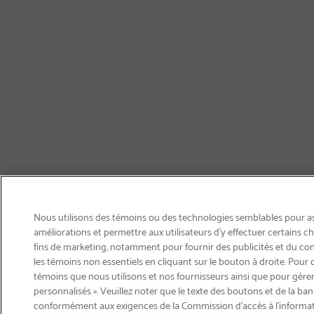
Nous utilisons des témoins ou des technologies semblables pour ass
améliorations et permettre aux utilisateurs d’y effectuer certains 
fins de marketing, notamment pour fournir des publicités et du co
les témoins non essentiels en cliquant sur le bouton à droite. Pour 
témoins que nous utilisons et nos fournisseurs ainsi que pour gérer
personnalisés ». Veuillez noter que le texte des boutons et de la ban
Courriel
conformément aux exigences de la Commission d’accès à l’informa