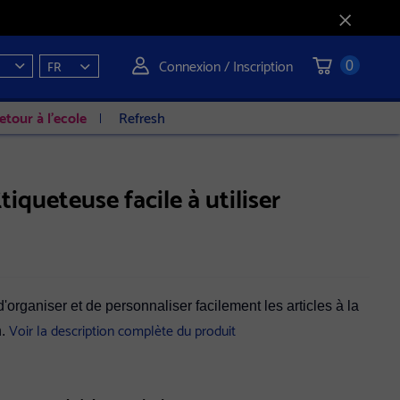
Connexion / Inscription
FR
0
etour à l'ecole
Refresh
iqueteuse facile à utiliser
organiser et de personnaliser facilement les articles à la
Voir la description complète du produit
n.