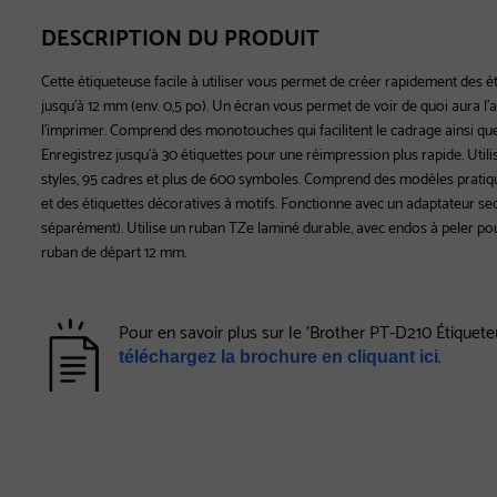
DESCRIPTION DU PRODUIT
Cette étiqueteuse facile à utiliser vous permet de créer rapidement des ét
jusqu'à 12 mm (env. 0,5 po). Un écran vous permet de voir de quoi aura l'a
l'imprimer. Comprend des monotouches qui facilitent le cadrage ainsi qu
Enregistrez jusqu'à 30 étiquettes pour une réimpression plus rapide. Utilis
styles, 95 cadres et plus de 600 symboles. Comprend des modèles pratiqu
et des étiquettes décoratives à motifs. Fonctionne avec un adaptateur se
séparément). Utilise un ruban TZe laminé durable, avec endos à peler pour
ruban de départ 12 mm.
Pour en savoir plus sur le 'Brother PT-D210 Étiqueteus
.
téléchargez la brochure en cliquant ici