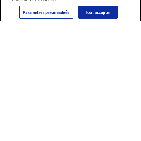
Courriel
Inscription
>
Paramètres personnalisés
Tout accepter
Trouver des
Obtenir du soutien
fournitures et
sur les produits
accessoires
Magasiner les produits
Solutions d’impression
En affaires avec Brother