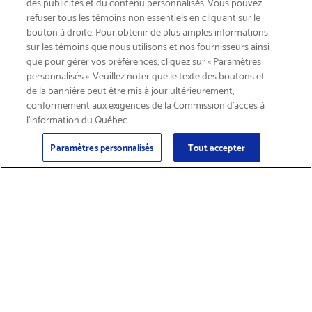
des publicités et du contenu personnalisés. Vous pouvez
refuser tous les témoins non essentiels en cliquant sur le
bouton à droite. Pour obtenir de plus amples informations
INSCRIVEZ-VOUS & ÉCONOMISEZ 15%
sur les témoins que nous utilisons et nos fournisseurs ainsi
que pour gérer vos préférences, cliquez sur « Paramètres
personnalisés ». Veuillez noter que le texte des boutons et
de la bannière peut être mis à jour ultérieurement,
conformément aux exigences de la Commission d’accès à
l’information du Québec.
Courriel
Inscription
>
Paramètres personnalisés
Tout accepter
Trouver des
Obtenir du soutien
fournitures et
sur les produits