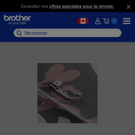
Consultez nos
offres spéciales pour la rentrée.
0
Rechercher