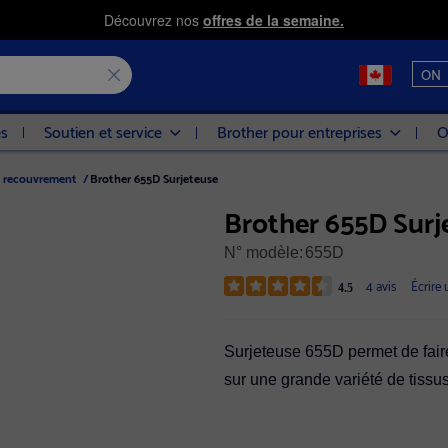
Découvrez nos
offres de la semaine.
ON
es
Soutien et service
Brother pour entreprises
O
e recouvrement
/
Brother 655D Surjeteuse
Brother 655D Surj
N° modèle:
655D
4 avis
Écrire 
4.5
Surjeteuse 655D permet de faire 
sur une grande variété de tissu