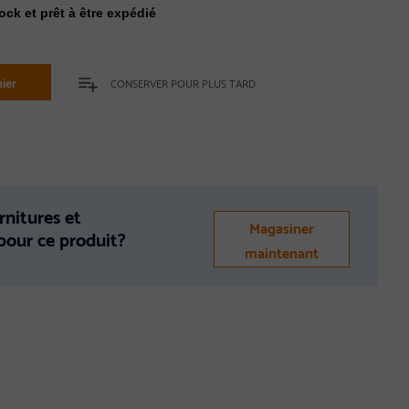
ock et prêt à être expédié
ier
CONSERVER POUR PLUS TARD
rnitures et
Magasiner
 pour ce produit?
maintenant