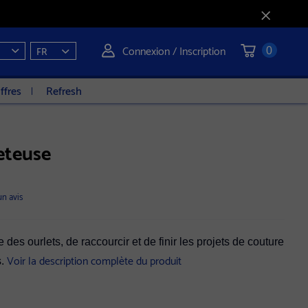
Connexion / Inscription
FR
0
ffres
Refresh
eteuse
un avis
des ourlets, de raccourcir et de finir les projets de couture
Voir la description complète du produit
s.