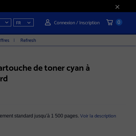
Connexion / Inscription
FR
0
ffres
Refresh
rtouche de toner cyan à
rd
Voir la description
dement standard jusqu'à 1 500 pages.