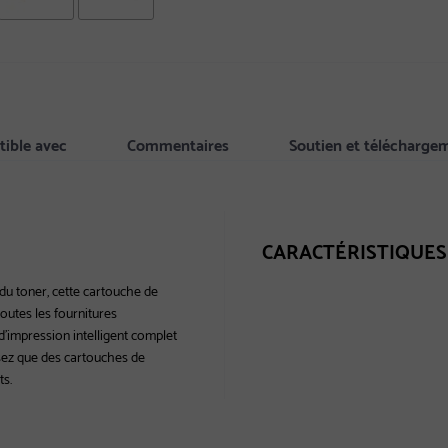
ible avec
Commentaires
Soutien et télécharge
CARACTÉRISTIQUES
 du toner, cette cartouche de
utes les fournitures
d'impression intelligent complet
lisez que des cartouches de
ts.