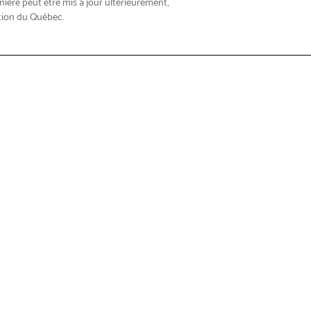
nière peut être mis à jour ultérieurement,
tion du Québec.
roduits
Trouver
n et service
À propos de Brother
sur les produits
Qui sommes-nous?
ther Care
Responsabilité sociale d'entre
er les pilotes et Guides
Gouvernance et rapport