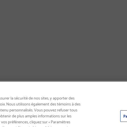
LIVRAISON GRATUITE
urer la sécurité de nos sites, y apporter des
choix. Nous utilisons également des témoins à des
ntenu personnalisés. Vous pouvez refuser tous
obtenir de plus amples informations sur les
Pa
 vos préférences, cliquez sur « Paramètres