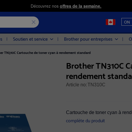
Découvrez nos
offres de la semaine.
ON
es
Soutien et service
Brother pour entreprises
O
er TN310C Cartouche de toner cyan à rendement standard
Brother TN310C Ca
rendement standa
Article no:
TN310C
Cartouche de toner cyan à ren
complète du produit