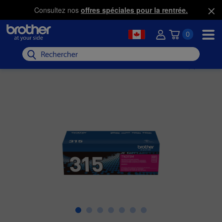
Consultez nos
offres spéciales pour la rentrée.
0
Rechercher