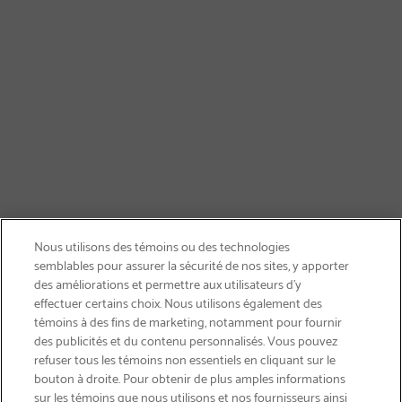
Nous utilisons des témoins ou des technologies
semblables pour assurer la sécurité de nos sites, y apporter
des améliorations et permettre aux utilisateurs d’y
effectuer certains choix. Nous utilisons également des
témoins à des fins de marketing, notamment pour fournir
des publicités et du contenu personnalisés. Vous pouvez
refuser tous les témoins non essentiels en cliquant sur le
bouton à droite. Pour obtenir de plus amples informations
INSCRIVEZ-VOUS & ÉCONOMISEZ 15%
sur les témoins que nous utilisons et nos fournisseurs ainsi