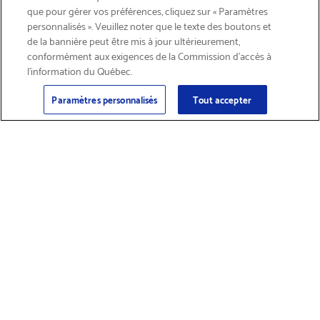
que pour gérer vos préférences, cliquez sur « Paramètres
personnalisés ». Veuillez noter que le texte des boutons et
de la bannière peut être mis à jour ultérieurement,
conformément aux exigences de la Commission d’accès à
l’information du Québec.
Courriel
Inscription
>
Paramètres personnalisés
Tout accepter
Trouver des
Obtenir du soutien
fournitures et
sur les produits
accessoires
Magasiner les produits