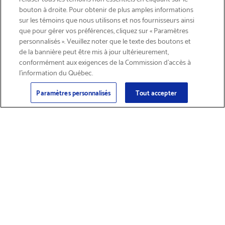
bouton à droite. Pour obtenir de plus amples informations
INSCRIVEZ-VOUS & ÉCONOMISEZ 15%
sur les témoins que nous utilisons et nos fournisseurs ainsi
que pour gérer vos préférences, cliquez sur « Paramètres
personnalisés ». Veuillez noter que le texte des boutons et
de la bannière peut être mis à jour ultérieurement,
conformément aux exigences de la Commission d’accès à
l’information du Québec.
Courriel
Inscription
>
Paramètres personnalisés
Tout accepter
Trouver des
Obtenir du soutien
fournitures et
sur les produits
accessoires