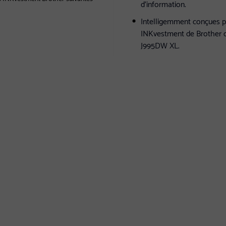
d'information.
Intelligemment conçues po
INKvestment de Brother d
J995DW XL.