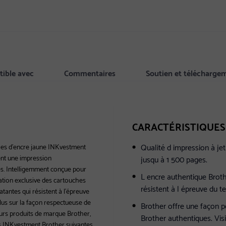
ible avec
Commentaires
Soutien et télécharge
CARACTÉRISTIQUES
Qualité d impression à je
uches d'encre jaune INKvestment
nt une impression
jusqu à 1 500 pages.
es. Intelligemment conçue pour
L encre authentique Broth
sation exclusive des cartouches
résistent à l épreuve du t
tantes qui résistent à l'épreuve
lus sur la façon respectueuse de
Brother offre une façon p
eurs produits de marque Brother,
Brother authentiques. Vis
ons INKvestment Brother suivantes