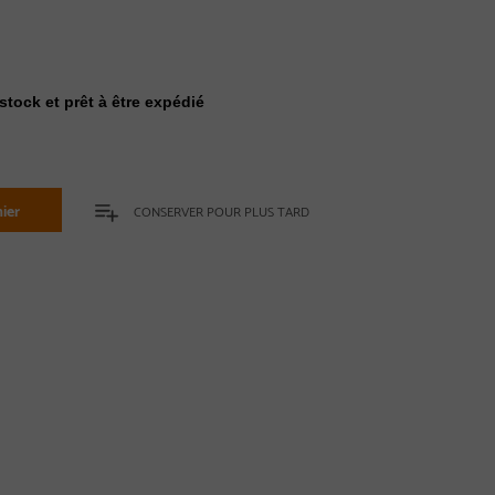
stock et prêt à être expédié
ier
CONSERVER POUR PLUS TARD