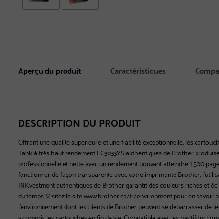
Aperçu du produit
Caractéristiques
Compat
DESCRIPTION DU PRODUIT
Offrant une qualité supérieure et une fiabilité exceptionnelle, les carto
Tank à très haut rendement LC3033YS authentiques de Brother produise
professionnelle et nette avec un rendement pouvant atteindre 1 500 pag
fonctionner de façon transparente avec votre imprimante Brother, l'utili
INKvestment authentiques de Brother garantit des couleurs riches et écla
du temps. Visitez le site www.brother.ca/fr/environment pour en savoir p
l'environnement dont les clients de Brother peuvent se débarrasser de l
y compris les cartouches en fin de vie. Compatible avec les multifoncti