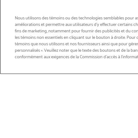
Nous utilisons des témoins ou des technologies semblables pour ass
améliorations et permettre aux utilisateurs d’y effectuer certains 
fins de marketing, notamment pour fournir des publicités et du co
les témoins non essentiels en cliquant sur le bouton à droite. Pour 
témoins que nous utilisons et nos fournisseurs ainsi que pour gérer
personnalisés ». Veuillez noter que le texte des boutons et de la ban
Courriel
conformément aux exigences de la Commission d’accès à l’informa
Inscription
>
Obtenir du soutien sur les p