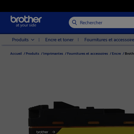
Rechercher
Produits
Encre et toner
Fournitures et accessoir
Accueil
/
Produits
/
Imprimantes
/
Fournitures et accessoires
/
Encre
/
Broth