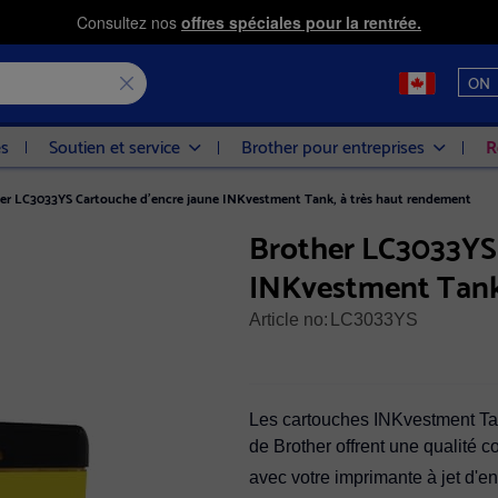
Consultez nos
offres spéciales pour la rentrée.
ON
es
Soutien et service
Brother pour entreprises
R
er LC3033YS Cartouche d'encre jaune INKvestment Tank, à très haut rendement
Brother LC3033YS 
INKvestment Tank,
Article no:
LC3033YS
Les cartouches INKvestment Ta
de Brother offrent une qualité 
avec votre imprimante à jet d'e