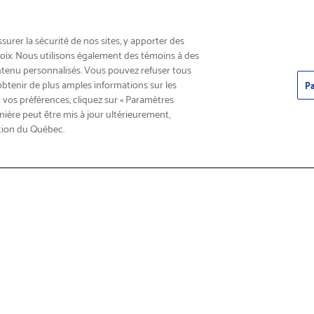
INSCRIVEZ-VOUS & ÉCONOMISEZ 15%
urer la sécurité de nos sites, y apporter des
choix. Nous utilisons également des témoins à des
ntenu personnalisés. Vous pouvez refuser tous
obtenir de plus amples informations sur les
Pa
 vos préférences, cliquez sur « Paramètres
nière peut être mis à jour ultérieurement,
tion du Québec.
roduits
Trouver