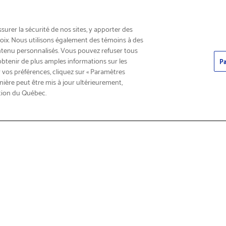
INSCRIVEZ-VOUS & ÉCONOMISEZ 15%
urer la sécurité de nos sites, y apporter des
choix. Nous utilisons également des témoins à des
ntenu personnalisés. Vous pouvez refuser tous
obtenir de plus amples informations sur les
Pa
 vos préférences, cliquez sur « Paramètres
nière peut être mis à jour ultérieurement,
tion du Québec.
roduits
Trouver