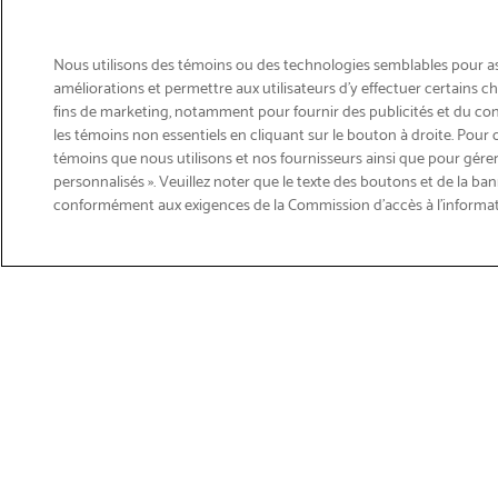
Nous utilisons des témoins ou des technologies semblables pour ass
améliorations et permettre aux utilisateurs d’y effectuer certains 
fins de marketing, notamment pour fournir des publicités et du co
les témoins non essentiels en cliquant sur le bouton à droite. Pour 
témoins que nous utilisons et nos fournisseurs ainsi que pour gérer
personnalisés ». Veuillez noter que le texte des boutons et de la ban
Courriel
conformément aux exigences de la Commission d’accès à l’informa
Inscription
>
Obtenir du soutien sur les p