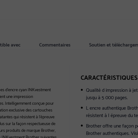
ible avec
Commentaires
Soutien et télécharge
CARACTÉRISTIQUES
Qualité d impression à je
uches d'encre cyan INKvestment
ent une impression
jusqu à 5 000 pages.
es. Intelligemment conçue pour
L encre authentique Broth
sation exclusive des cartouches
résistent à l épreuve du t
tantes qui résistent à l'épreuve
lus sur la façon respectueuse de
Brother offre une façon p
eurs produits de marque Brother,
Brother authentiques. Vis
ons INKvestment Brother suivantes