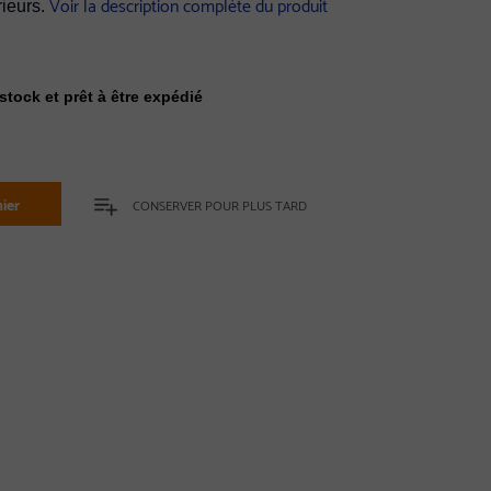
Voir la description complète du produit
rieurs.
stock et prêt à être expédié
ier
CONSERVER POUR PLUS TARD