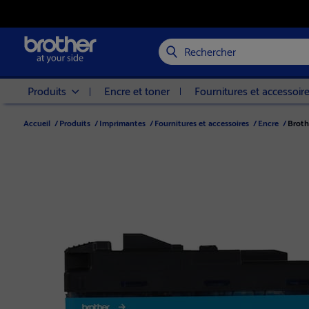
Rechercher
Produits
Encre et toner
Fournitures et accessoir
Accueil
/
Produits
/
Imprimantes
/
Fournitures et accessoires
/
Encre
/
Broth