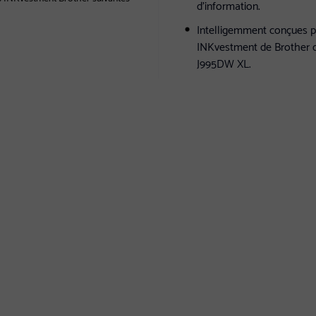
d'information.
Intelligemment conçues po
INKvestment de Brother d
J995DW XL.