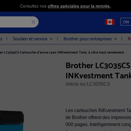
Consultez nos
offres spéciales pour la rentrée.
ON
es
Soutien et service
Brother pour entreprises
R
er LC3035CS Cartouche d'encre cyan INKvestment Tank, à ultra haut rendement
Brother LC3035CS 
INKvestment Tank,
Article no:
LC3035CS
Les cartouches INKvestment Ta
de Brother offrent des impressi
000 pages. Intelligemment conçu