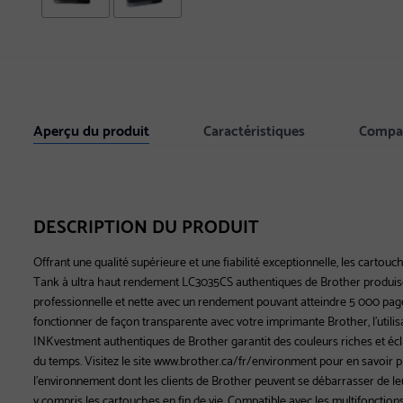
Aperçu du produit
Caractéristiques
Compat
DESCRIPTION DU PRODUIT
Offrant une qualité supérieure et une fiabilité exceptionnelle, les carto
Tank à ultra haut rendement LC3035CS authentiques de Brother produis
professionnelle et nette avec un rendement pouvant atteindre 5 000 pag
fonctionner de façon transparente avec votre imprimante Brother, l'utili
INKvestment authentiques de Brother garantit des couleurs riches et écla
du temps. Visitez le site www.brother.ca/fr/environment pour en savoir p
l'environnement dont les clients de Brother peuvent se débarrasser de l
y compris les cartouches en fin de vie. Compatible avec les multifoncti