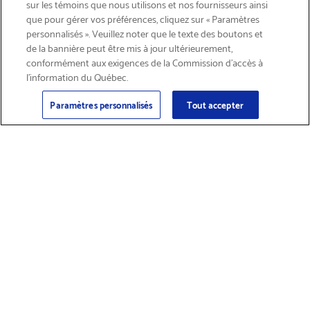
sur les témoins que nous utilisons et nos fournisseurs ainsi
que pour gérer vos préférences, cliquez sur « Paramètres
personnalisés ». Veuillez noter que le texte des boutons et
de la bannière peut être mis à jour ultérieurement,
conformément aux exigences de la Commission d’accès à
l’information du Québec.
Courriel
Inscription
>
Paramètres personnalisés
Tout accepter
Trouver des
Obtenir du soutien
fournitures et
sur les produits
accessoires
Magasiner les produits