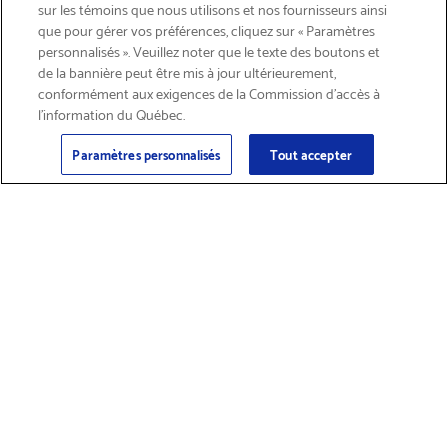
LIVRAISON GRATUITE
sur les témoins que nous utilisons et nos fournisseurs ainsi
que pour gérer vos préférences, cliquez sur « Paramètres
personnalisés ». Veuillez noter que le texte des boutons et
de la bannière peut être mis à jour ultérieurement,
conformément aux exigences de la Commission d’accès à
l’information du Québec.
Courriel
S'abonner
>
Paramètres personnalisés
Tout accepter
Trouver des
Obtenir du soutien
fournitures et
sur les produits
accessoires
Magasiner les produits