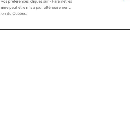
 vos préférences, cliquez sur « Paramètres
nière peut être mis à jour ultérieurement,
tion du Québec.
roduits
Trouver
n et service
À propos de Brother
sur les produits
Qui sommes-nous?
ther Care
Responsabilité sociale d'entre