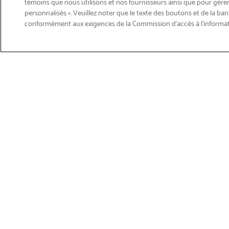
témoins que nous utilisons et nos fournisseurs ainsi que pour gérer
personnalisés ». Veuillez noter que le texte des boutons et de la ban
Courriel
conformément aux exigences de la Commission d’accès à l’informa
S'abonner
>
Obtenir du soutien sur les p
Magasiner les produits
Soutie
Imprimantes
Soutien 
FAQs Bro
Etiquetage