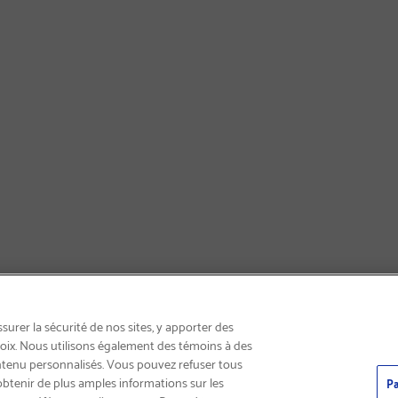
LIVRAISON GRATUITE
urer la sécurité de nos sites, y apporter des
choix. Nous utilisons également des témoins à des
ntenu personnalisés. Vous pouvez refuser tous
obtenir de plus amples informations sur les
Pa