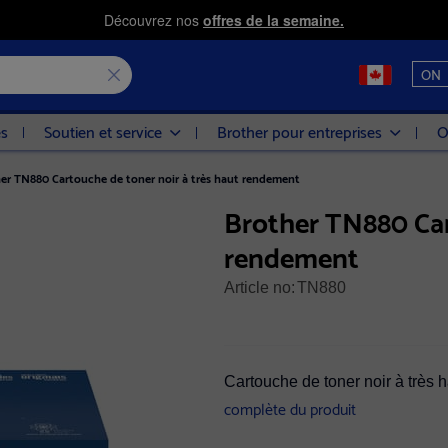
Découvrez nos
offres de la semaine.
ON
es
Soutien et service
Brother pour entreprises
O
er TN880 Cartouche de toner noir à très haut rendement
Brother TN880 Car
rendement
Article no:
TN880
Cartouche de toner noir à très
complète du produit