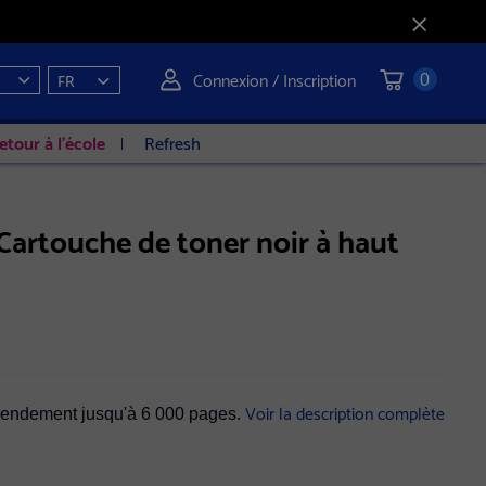
Connexion / Inscription
FR
0
etour à l'école
Refresh
artouche de toner noir à haut
Voir la description complète
 rendement jusqu'à 6 000 pages.