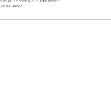
nière peut être mis à jour ultérieurement,
tion du Québec.
roduits
Trouver
n et service
À propos de Brother
sur les produits
Qui sommes-nous?
ther Care
Responsabilité sociale d'entre
er les pilotes et Guides
Gouvernance et rapport