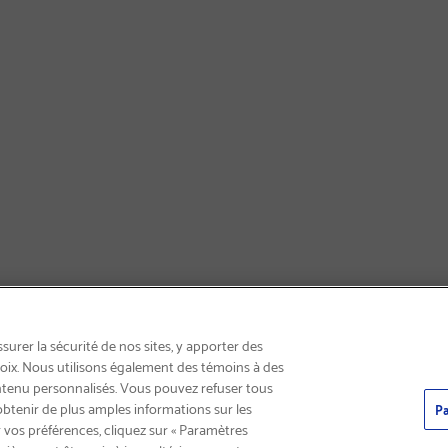
INSCRIVEZ-VOUS & ÉCONOMISEZ 15%
urer la sécurité de nos sites, y apporter des
choix. Nous utilisons également des témoins à des
ntenu personnalisés. Vous pouvez refuser tous
obtenir de plus amples informations sur les
Pa
 vos préférences, cliquez sur « Paramètres