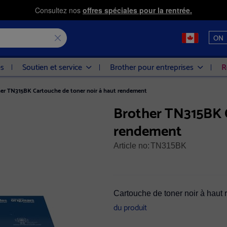
Consultez nos
offres spéciales pour la rentrée.
ON
es
Soutien et service
Brother pour entreprises
R
er TN315BK Cartouche de toner noir à haut rendement
Brother TN315BK C
rendement
Article no:
TN315BK
Cartouche de toner noir à haut
du produit