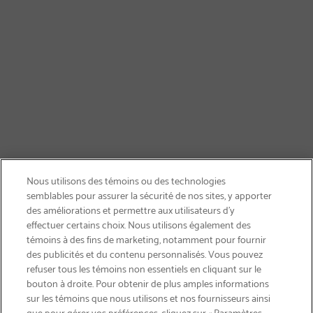
Nous utilisons des témoins ou des technologies
semblables pour assurer la sécurité de nos sites, y apporter
des améliorations et permettre aux utilisateurs d’y
effectuer certains choix. Nous utilisons également des
témoins à des fins de marketing, notamment pour fournir
des publicités et du contenu personnalisés. Vous pouvez
refuser tous les témoins non essentiels en cliquant sur le
bouton à droite. Pour obtenir de plus amples informations
LIVRAISON GRATUITE
sur les témoins que nous utilisons et nos fournisseurs ainsi
que pour gérer vos préférences, cliquez sur « Paramètres