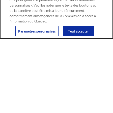
personnalisés ». Veuillez noter que le texte des boutons et
de la bannière peut être mis à jour ultérieurement,
conformément aux exigences de la Commission d’accès à
l’information du Québec.
Courriel
S'abonner
>
Paramètres personnalisés
Tout accepter
Trouver des
Obtenir du soutien
fournitures et
sur les produits
accessoires
Magasiner les produits