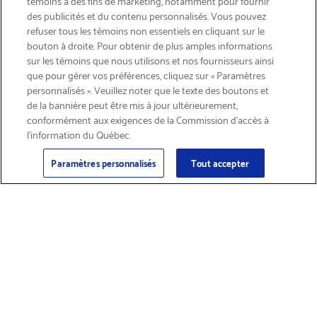
témoins à des fins de marketing, notamment pour fournir
des publicités et du contenu personnalisés. Vous pouvez
refuser tous les témoins non essentiels en cliquant sur le
bouton à droite. Pour obtenir de plus amples informations
INSCRIVEZ-VOUS & ÉCONOMISEZ 15%
sur les témoins que nous utilisons et nos fournisseurs ainsi
que pour gérer vos préférences, cliquez sur « Paramètres
personnalisés ». Veuillez noter que le texte des boutons et
de la bannière peut être mis à jour ultérieurement,
conformément aux exigences de la Commission d’accès à
l’information du Québec.
Courriel
Inscription
>
Paramètres personnalisés
Tout accepter
Trouver des
Obtenir du soutien
fournitures et