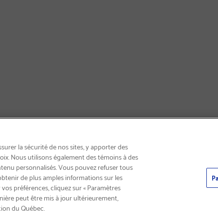
INSCRIVEZ-VOUS & ÉCONOMISEZ 15%
urer la sécurité de nos sites, y apporter des
choix. Nous utilisons également des témoins à des
ntenu personnalisés. Vous pouvez refuser tous
obtenir de plus amples informations sur les
Pa
 vos préférences, cliquez sur « Paramètres
nière peut être mis à jour ultérieurement,
tion du Québec.