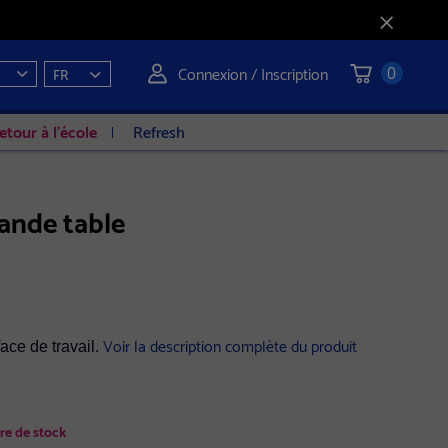
Connexion / Inscription
FR
0
etour à l'école
Refresh
ande table
Voir la description complète du produit
face de travail.
ure de stock