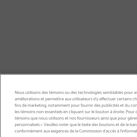
Nous utilisons des témoins ou des technologies semblables pour ass
améliorations et permettre aux utilisateurs d’y effectuer certains 
fins de marketing, notamment pour fournir des publicités et du co
les témoins non essentiels en cliquant sur le bouton à droite. Pour 
témoins que nous utilisons et nos fournisseurs ainsi que pour gérer
personnalisés ». Veuillez noter que le texte des boutons et de la ban
Courriel
conformément aux exigences de la Commission d’accès à l’informa
Inscription
>