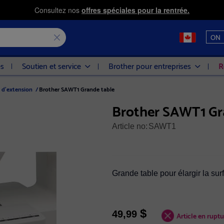
Consultez nos
offres spéciales pour la rentrée.
ON
es
Soutien et service
Brother pour entreprises
R
 d'extension
/
Brother SAWT1 Grande table
Brother SAWT1 Gr
Article no:
SAWT1
Grande table pour élargir la sur
$
49,99
Article en rupt