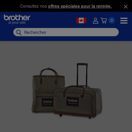
Consultez nos
offres spéciales pour la rentrée.
0
Rechercher