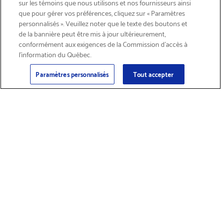
sur les témoins que nous utilisons et nos fournisseurs ainsi
que pour gérer vos préférences, cliquez sur « Paramètres
personnalisés ». Veuillez noter que le texte des boutons et
de la bannière peut être mis à jour ultérieurement,
conformément aux exigences de la Commission d’accès à
l’information du Québec.
Courriel
Inscription
>
Paramètres personnalisés
Tout accepter
Trouver des
Obtenir du soutien
fournitures et
sur les produits
accessoires
Magasiner les produits