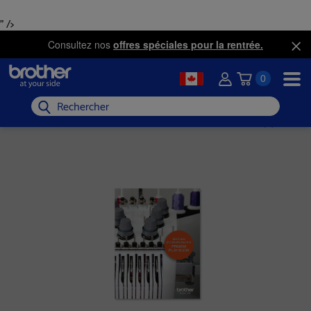
" />
Consultez nos
offres spéciales pour la rentrée.
0
Rechercher