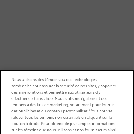
Nous utilisons des témoins ou des technologies
semblables pour assurer la sécurité de nos sites, y apporter
des améliorations et permettre aux utilisateurs d’y
effectuer certains choix. Nous utilisons également des
témoins à des fins de marketing, notamment pour fournir
des publicités et du contenu personnalisés. Vous pouvez
refuser tous les témoins non essentiels en cliquant sur le
bouton à droite. Pour obtenir de plus amples informations
INSCRIVEZ-VOUS & ÉCONOMISEZ 15%
sur les témoins que nous utilisons et nos fournisseurs ainsi