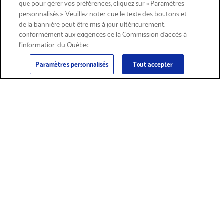
que pour gérer vos préférences, cliquez sur « Paramètres
personnalisés ». Veuillez noter que le texte des boutons et
de la bannière peut être mis à jour ultérieurement,
conformément aux exigences de la Commission d’accès à
l’information du Québec.
Courriel
Inscription
>
Paramètres personnalisés
Tout accepter
Trouver des
Obtenir du soutien
fournitures et
sur les produits
accessoires
Magasiner les produits