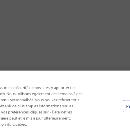
INSCRIVEZ-VOUS & ÉCONOMISEZ 15%
urer la sécurité de nos sites, y apporter des
choix. Nous utilisons également des témoins à des
ntenu personnalisés. Vous pouvez refuser tous
obtenir de plus amples informations sur les
Pa
 vos préférences, cliquez sur « Paramètres
nière peut être mis à jour ultérieurement,
tion du Québec.