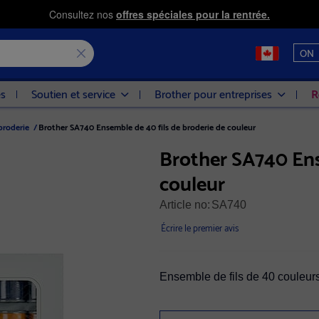
Consultez nos
offres spéciales pour la rentrée.
ON
es
Soutien et service
Brother pour entreprises
R
 broderie
/
Brother SA740 Ensemble de 40 fils de broderie de couleur
Brother SA740 Ens
couleur
Article no:
SA740
Écrire le premier avis
Ensemble de fils de 40 couleur