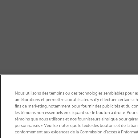
Nous utilisons des témoins ou des technologies semblables pour ass
améliorations et permettre aux utilisateurs d’y effectuer certains 
fins de marketing, notamment pour fournir des publicités et du co
les témoins non essentiels en cliquant sur le bouton à droite. Pour 
témoins que nous utilisons et nos fournisseurs ainsi que pour gérer
personnalisés ». Veuillez noter que le texte des boutons et de la ban
Courriel
conformément aux exigences de la Commission d’accès à l’informa
Inscription
>