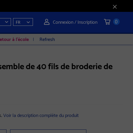
Connexion / Inscription
FR
0
etour à l'école
Refresh
emble de 40 fils de broderie de
Voir la description complète du produit
s.