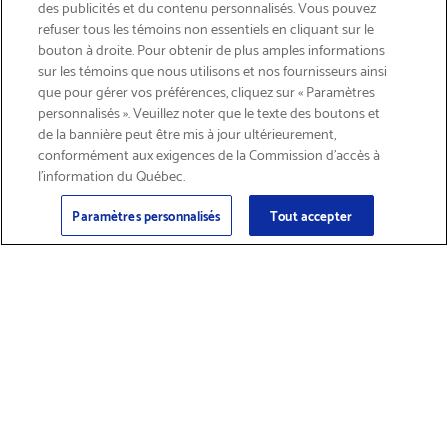
des publicités et du contenu personnalisés. Vous pouvez
refuser tous les témoins non essentiels en cliquant sur le
bouton à droite. Pour obtenir de plus amples informations
INSCRIVEZ-VOUS & ÉCONOMISEZ 15%
sur les témoins que nous utilisons et nos fournisseurs ainsi
que pour gérer vos préférences, cliquez sur « Paramètres
personnalisés ». Veuillez noter que le texte des boutons et
de la bannière peut être mis à jour ultérieurement,
conformément aux exigences de la Commission d’accès à
l’information du Québec.
Courriel
Inscription
>
Paramètres personnalisés
Tout accepter
Trouver des
Obtenir du soutien
fournitures et
sur les produits