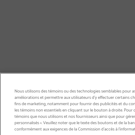
Nous utilisons des témoins ou des technologies semblables pour ass
améliorations et permettre aux utilisateurs d’y effectuer certains 
fins de marketing, notamment pour fournir des publicités et du co
les témoins non essentiels en cliquant sur le bouton à droite. Pour 
témoins que nous utilisons et nos fournisseurs ainsi que pour gérer
personnalisés ». Veuillez noter que le texte des boutons et de la ban
Courriel
conformément aux exigences de la Commission d’accès à l’informa
S'abonner
>