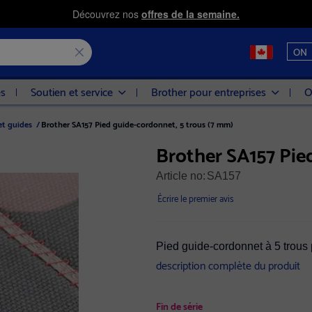
Découvrez nos
offres de la semaine.
ON
es
Soutien et service
Brother pour entreprises
O
et guides
/
Brother SA157 Pied guide-cordonnet, 5 trous (7 mm)
Brother SA157 Pie
Article no:
SA157
Écrire le premier avis
Pied guide-cordonnet à 5 trous 
description complète du produit
Fin de série