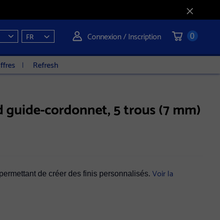
Connexion / Inscription
FR
0
ffres
Refresh
d guide-cordonnet, 5 trous (7 mm)
Voir la
permettant de créer des finis personnalisés.