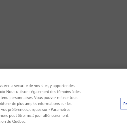
LIVRAISON GRATUITE
urer la sécurité de nos sites, y apporter des
choix. Nous utilisons également des témoins à des
ntenu personnalisés. Vous pouvez refuser tous
obtenir de plus amples informations sur les
Pa
 vos préférences, cliquez sur « Paramètres
nière peut être mis à jour ultérieurement,
tion du Québec.