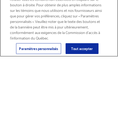
bouton à droite. Pour obtenir de plus amples informations
LIVRAISON GRATUITE
sur les témoins que nous utilisons et nos fournisseurs ainsi
que pour gérer vos préférences, cliquez sur « Paramètres
personnalisés ». Veuillez noter que le texte des boutons et
de la bannière peut être mis à jour ultérieurement,
conformément aux exigences de la Commission d’accès à
l’information du Québec.
Courriel
S'abonner
>
Paramètres personnalisés
Tout accepter
Trouver des
Obtenir du soutien
fournitures et
sur les produits
accessoires