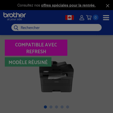
Consultez nos
offres spéciales pour la rentrée.
0
Rechercher
COMPATIBLE AVEC
REFRESH
MODÈLE RÉUSINÉ