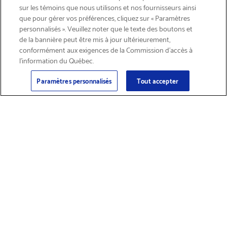
LIVRAISON GRATUITE
sur les témoins que nous utilisons et nos fournisseurs ainsi
que pour gérer vos préférences, cliquez sur « Paramètres
personnalisés ». Veuillez noter que le texte des boutons et
de la bannière peut être mis à jour ultérieurement,
conformément aux exigences de la Commission d’accès à
l’information du Québec.
Courriel
S'abonner
>
Paramètres personnalisés
Tout accepter
Trouver des
Obtenir du soutien
fournitures et
sur les produits
accessoires