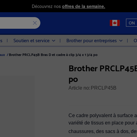
Découvrez nos
offres de la semaine.
ON
es
Soutien et service
Brother pour entreprises
O
aux
/
Brother PRCLP45B Bras D et cadre à clip 3/4 x 1 3/4 po
Brother PRCLP45B B
po
Article no:
PRCLP45B
Écrire l
1 avis
1
Ce cadre polyvalent à surface 
variété de tissus en place pour 
chaussures, des sacs à dos, de