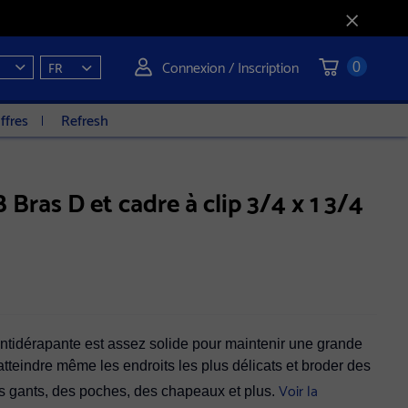
Connexion / Inscription
FR
0
ffres
Refresh
ras D et cadre à clip 3/4 x 1 3/4
e premier avis
antidérapante est assez solide pour maintenir une grande
atteindre même les endroits les plus délicats et broder des
Voir la
s gants, des poches, des chapeaux et plus.