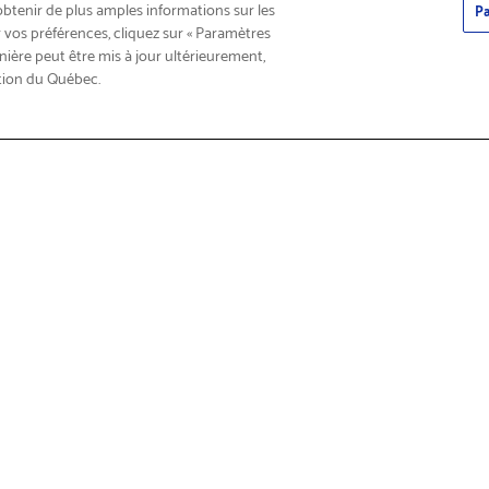
obtenir de plus amples informations sur les
Pa
 vos préférences, cliquez sur « Paramètres
nière peut être mis à jour ultérieurement,
tion du Québec.
roduits
Trouver
n et service
À propos de Brother
sur les produits
Qui sommes-nous?