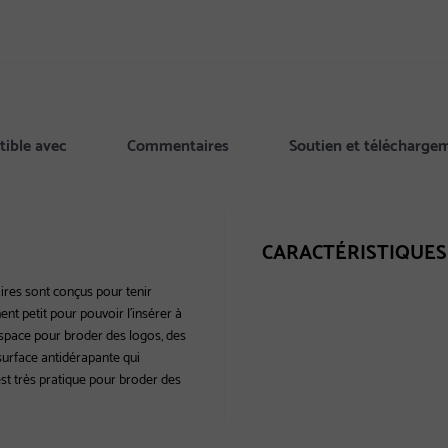
ible avec
Commentaires
Soutien et télécharge
CARACTÉRISTIQUES
ires sont conçus pour tenir
ent petit pour pouvoir l'insérer à
'espace pour broder des logos, des
 surface antidérapante qui
est très pratique pour broder des