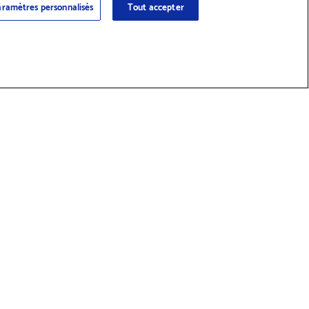
ramètres personnalisés
Tout accepter
 des fournitures et accessoires
Réseaux sociaux