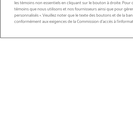
les témoins non essentiels en cliquant sur le bouton à droite. Pour 
témoins que nous utilisons et nos fournisseurs ainsi que pour gérer
personnalisés ». Veuillez noter que le texte des boutons et de la ban
Courriel
conformément aux exigences de la Commission d’accès à l’informa
S'abonner
>
Obtenir du soutien sur les p
Magasiner les produits
Soutie
Imprimantes
Soutien 