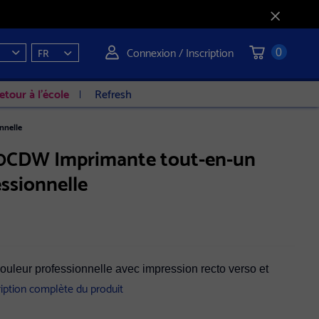
Connexion / Inscription
FR
0
etour à l'école
Refresh
nnelle
0CDW Imprimante tout-en-un
essionnelle
couleur professionnelle avec impression recto verso et
ription complète du produit