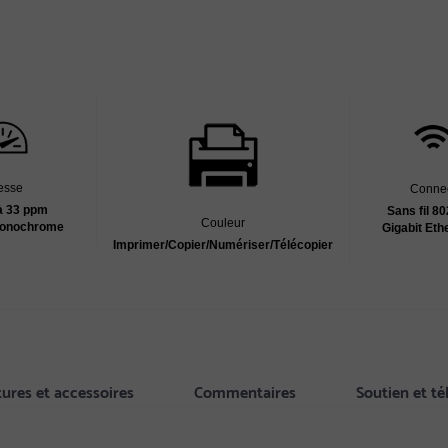
tesse
Connec
à 33 ppm
Sans fil 80
Couleur
monochrome
Gigabit Eth
Imprimer/Copier/Numériser/Télécopier
tures et accessoires
Commentaires
Soutien et t