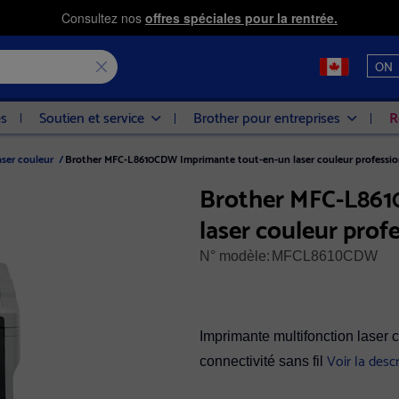
Consultez nos
offres spéciales pour la rentrée.
ON
es
Soutien et service
Brother pour entreprises
R
ser couleur
/
Brother MFC-L8610CDW Imprimante tout-en-un laser couleur professio
Brother MFC-L861
laser couleur prof
N° modèle:
MFCL8610CDW
Imprimante multifonction laser 
Voir la desc
connectivité sans fil