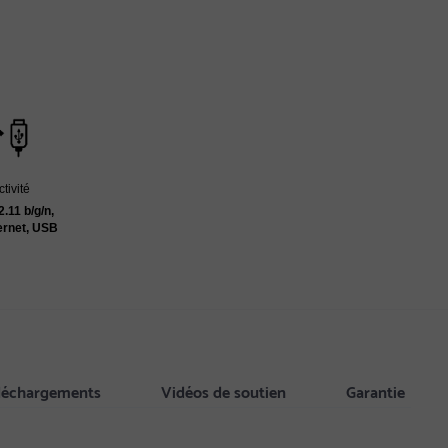
tivité
2.11 b/g/n,
ernet, USB
éléchargements
Vidéos de soutien
Garantie