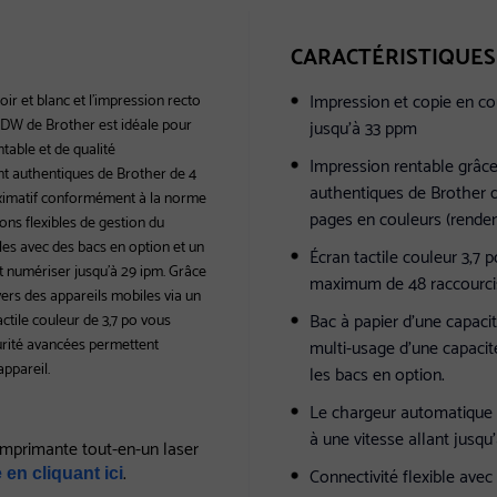
CARACTÉRISTIQUES
Impression et copie en cou
ir et blanc et l'impression recto
CDW de Brother est idéale pour
jusqu'à 33 ppm
ntable et de qualité
Impression rentable grâ
t authentiques de Brother de 4
authentiques de Brother d
oximatif conformément à la norme
pages en couleurs (rende
ons flexibles de gestion du
illes avec des bacs en option et un
Écran tactile couleur 3,7 
 numériser jusqu'à 29 ipm. Grâce
maximum de 48 raccourci
vers des appareils mobiles via un
Bac à papier d'une capacit
actile couleur de 3,7 po vous
urité avancées permettent
multi-usage d'une capacité
appareil.
les bacs en option.
Le chargeur automatique 
à une vitesse allant jusqu
Imprimante tout-en-un laser
.
Connectivité flexible avec
 en cliquant ici