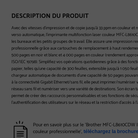
DESCRIPTION DU PRODUIT
Avec des vitesses d'impression et de copie jusqu'à 33 ppm en couleur et no
verso automatique, l'imprimante multifonction laser couleur MFC-L8610
les bureaux et les petits groupes de travail. Elle assure une impression re
professionnelle grâce aux cartouches de remplacement à haut rendemen
500 pages en noir et blanc et 4 000 pages en couleur (rendement appr
ISO/IEC 19798). Simplifiez vos opérations quotidiennes grâce à des foncti
papier, telles qu'une capacité de 300 feuilles, extensible jusqu'à 1 050 feu
chargeur automatique de documents d'une capacité de 50 pages pouvant
à la connectivité Gigabit Ethernet/sans fil, elle peut imprimer/numériser 
réseau sans fil et numériser vers une variété de destinations. Son écran t
permet de créer des raccourcis personnalisables et ses fonctions de séc
l'authentification des utilisateurs sur le réseau et la restriction d'accès à l'
Pour en savoir plus sur le 'Brother MFC-L8610CDW 
couleur professionnelle',
téléchargez la brochure