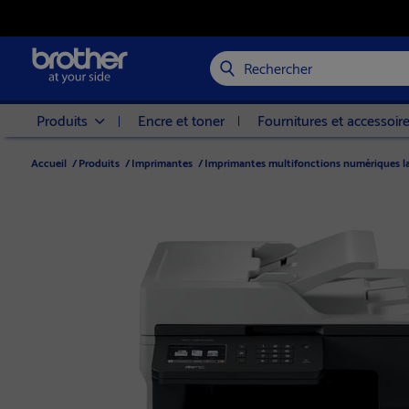
Rechercher
Produits
Encre et toner
Fournitures et accessoir
Accueil
/
Produits
/
Imprimantes
/
Imprimantes multifonctions numériques la