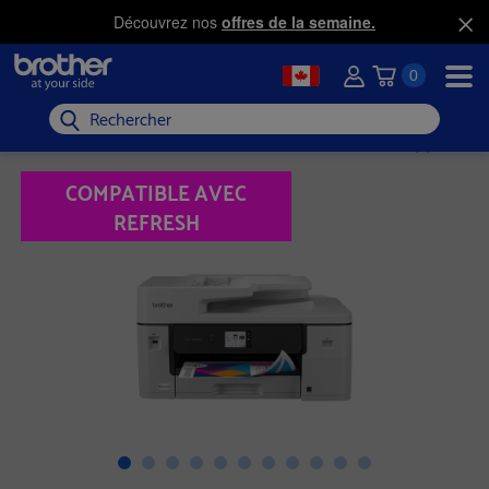
Découvrez nos
offres de la semaine.
0
Rechercher
COMPATIBLE AVEC
REFRESH