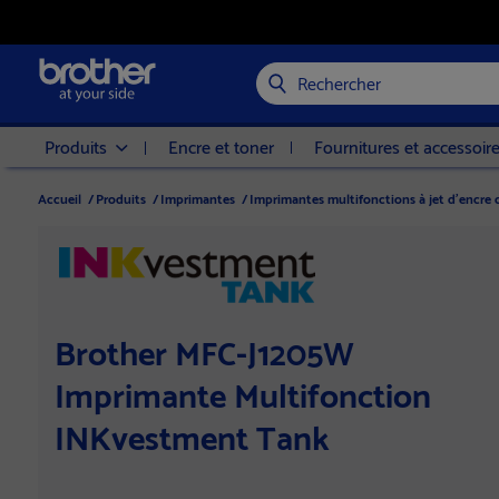
Rechercher
Produits
Encre et toner
Fournitures et accessoir
Accueil
/
Produits
/
Imprimantes
/
Imprimantes multifonctions à jet d’encre 
Brother MFC-J1205W
Imprimante Multifonction
INKvestment Tank