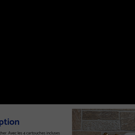
uption
her. Avec les 4 cartouches incluses