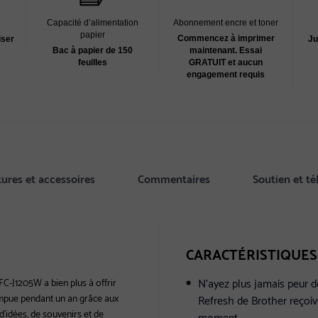
Capacité d’alimentation
Abonnement encre et toner
papier
Commencez à imprimer
Ju
iser
Bac à papier de 150
maintenant. Essai
feuilles
GRATUIT et aucun
engagement requis
tures et accessoires
Commentaires
Soutien et t
CARACTÉRISTIQUES
N’ayez plus jamais peur 
C-J1205W a bien plus à offrir
ompue pendant un an grâce aux
Refresh de Brother reçoiv
d’idées, de souvenirs et de
moment.