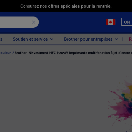
Consultez nos
offres spéciales pour la rentrée.
ON
es
Soutien et service
Brother pour entreprises
R
couleur
/
Brother INKvestment MFC-J1205W Imprimante multifonction à jet d’encre c