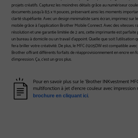
projets créatifs. Capturez les moindres détails grâce au numériseur coule
documents jusqu’à 8,5 x 11 pouces, préservant ainsi les moments importan
clarté stupéfiante. Avec un design minimaliste sans écran, imprimez sur le
mobile grâce à l’application Brother Mobile Connect. Avec des vitesses r
résolution et une garantie limitée de 2 ans, cette imprimante est parfaite 
un bureau à domicile ou un travail d’appoint. Quelle que soit l’utilisation
fera briller votre créativité. De plus, le MFC-J1205DW est compatible av
Brother offrant différents forfaits de réapprovisionnement en encre en f
d’impression. Ça, c’est un gros plus.
Pour en savoir plus sur le 'Brother INKvestment M
multifonction à jet d’encre couleur avec impression 
.
brochure en cliquant ici