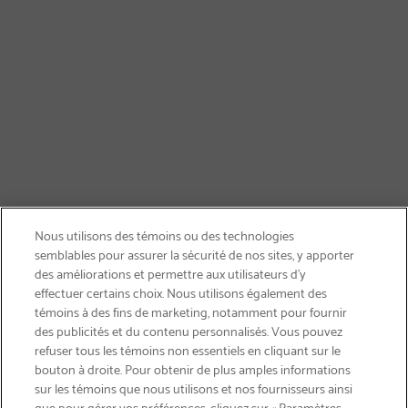
Nous utilisons des témoins ou des technologies
semblables pour assurer la sécurité de nos sites, y apporter
des améliorations et permettre aux utilisateurs d’y
effectuer certains choix. Nous utilisons également des
témoins à des fins de marketing, notamment pour fournir
des publicités et du contenu personnalisés. Vous pouvez
refuser tous les témoins non essentiels en cliquant sur le
bouton à droite. Pour obtenir de plus amples informations
LIVRAISON GRATUITE
sur les témoins que nous utilisons et nos fournisseurs ainsi
que pour gérer vos préférences, cliquez sur « Paramètres