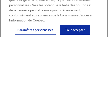
personnalisés ». Veuillez noter que le texte des boutons et
de la bannière peut être mis à jour ultérieurement,
conformément aux exigences de la Commission d’accès à
l’information du Québec.
Courriel
S'abonner
>
Paramètres personnalisés
Tout accepter
Trouver des
Obtenir du soutien
fournitures et
sur les produits
accessoires
Magasiner les produits