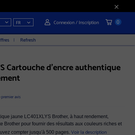
Connexion / Inscription
FR
0
ffres
Refresh
S Cartouche d'encre authentique
dement
e premier avis
ntique jaune LC401XLYS Brother, à haut rendement,
 Brother pour fournir des résultats aux couleurs riches et
Voir la description
ouvez compter jusqu'à 500 pages.