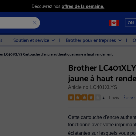
Découvrez nos
offres de la semaine.
ON
es
Soutien et service
Brother pour entreprises
O
er LC401XLYS Cartouche d'encre authentique jaune à haut rendement
Brother LC401XLY
jaune à haut ren
Article no:
LC401XLYS
Écrire l
1 avis
4
Cette cartouche d'encre authe
fonctionne avec votre imprimante
éclatantes sur lesquels vous p