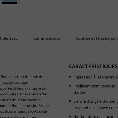
ible avec
Commentaires
Soutien et télécharge
CARACTÉRISTIQUES
Impression à jet d'encre e
 Brother permet d'obtenir des
 jusqu'à 500 pages.
Intelligemment conçu pour
nctionne de façon transparente
Brother.
aux couleurs riches et éclatantes
e soucie de l'environnement,
L'encre d'origine Brother 
touches Brother d origine. Visitez
résistent à l'épreuve du t
ches d'encre jaune LC401XLYS de
Brother offre une façon p
ions à jet d'encre couleur