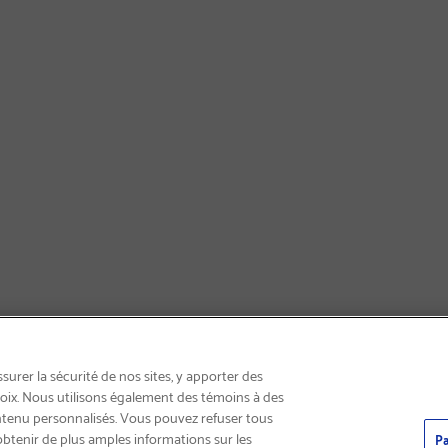
LIVRAISON GRATUITE
urer la sécurité de nos sites, y apporter des
choix. Nous utilisons également des témoins à des
ntenu personnalisés. Vous pouvez refuser tous
obtenir de plus amples informations sur les
Pa