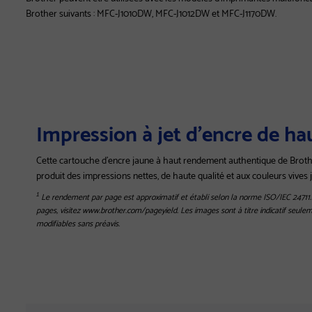
Brother suivants : MFC-J1010DW, MFC-J1012DW et MFC-J1170DW.
Impression à jet d'encre de ha
Cette cartouche d'encre jaune à haut rendement authentique de Broth
produit des impressions nettes, de haute qualité et aux couleurs vives 
Le rendement par page est approximatif et établi selon la norme ISO/IEC 24711.
1
pages, visitez www.brother.com/pageyield. Les images sont à titre indicatif seulem
modifiables sans préavis.