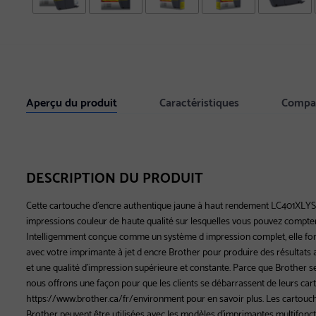
Aperçu du produit
Caractéristiques
Compat
DESCRIPTION DU PRODUIT
Cette cartouche d'encre authentique jaune à haut rendement LC401XLYS
impressions couleur de haute qualité sur lesquelles vous pouvez compter
Intelligemment conçue comme un système d impression complet, elle fo
avec votre imprimante à jet d encre Brother pour produire des résultats 
et une qualité d'impression supérieure et constante. Parce que Brother s
nous offrons une façon pour que les clients se débarrassent de leurs car
https://www.brother.ca/fr/environment pour en savoir plus. Les cartou
Brother peuvent être utilisées avec les modèles d'imprimantes multifonct