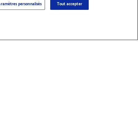
ramètres personnalisés
Tout accepter
 des fournitures et accessoires
Réseaux sociaux