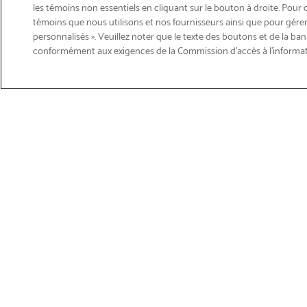
les témoins non essentiels en cliquant sur le bouton à droite. Pour 
témoins que nous utilisons et nos fournisseurs ainsi que pour gérer
personnalisés ». Veuillez noter que le texte des boutons et de la ban
Courriel
conformément aux exigences de la Commission d’accès à l’informa
Inscription
>
Obtenir du soutien sur les p
Magasiner les produits
Soutie
Imprimantes
Soutien 