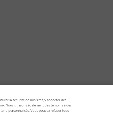
INSCRIVEZ-VOUS & ÉCONOMISEZ 15%
urer la sécurité de nos sites, y apporter des
choix. Nous utilisons également des témoins à des
ntenu personnalisés. Vous pouvez refuser tous