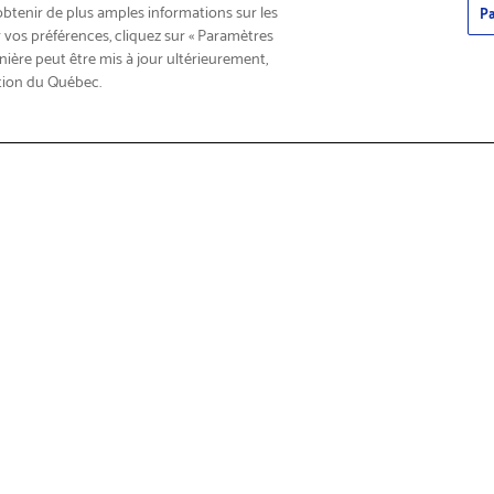
obtenir de plus amples informations sur les
Pa
 vos préférences, cliquez sur « Paramètres
nière peut être mis à jour ultérieurement,
tion du Québec.
roduits
Trouver
n et service
À propos de Brother
sur les produits
Qui sommes-nous?