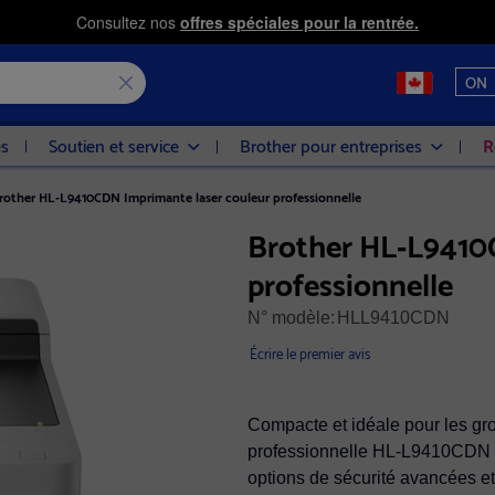
Consultez nos
offres spéciales pour la rentrée.
ON
es
Soutien et service
Brother pour entreprises
R
rother HL‐L9410CDN Imprimante laser couleur professionnelle
Brother HL‐L9410
professionnelle
N° modèle:
HLL9410CDN
Écrire le premier avis
Compacte et idéale pour les grou
professionnelle HL-L9410CDN de
options de sécurité avancées et 