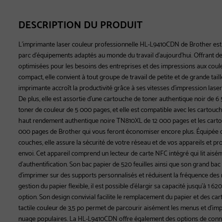
DESCRIPTION DU PRODUIT
L’imprimante laser couleur professionnelle HL-L9410CDN de Brother est 
parc d’équipements adaptés au monde du travail d’aujourd’hui. Offrant de
optimisées pour les besoins des entreprises et des impressions aux coul
compact, elle convient à tout groupe de travail de petite et de grande tai
imprimante accroît la productivité grâce à ses vitesses d’impression lase
De plus, elle est assortie d’une cartouche de toner authentique noir de 
toner de couleur de 5 000 pages, et elle est compatible avec les cartou
haut rendement authentique noire TN810XL de 12 000 pages et les carto
000 pages de Brother qui vous feront économiser encore plus. Équipée de
couches, elle assure la sécurité de votre réseau et de vos appareils et p
envoi. Cet appareil comprend un lecteur de carte NFC intégré qui lit aisé
d’authentification. Son bac papier de 520 feuilles ainsi que son grand ba
d’imprimer sur des supports personnalisés et réduisent la fréquence des
gestion du papier flexible, il est possible d’élargir sa capacité jusqu’à 1 62
option. Son design convivial facilite le remplacement du papier et des ca
tactile couleur de 3,5 po permet de parcourir aisément les menus et d’im
nuage populaires. La HL-L9410CDN offre également des options de connect