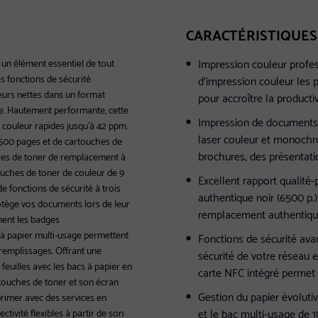
CARACTÉRISTIQUES
Impression couleur profes
un élément essentiel de tout
s fonctions de sécurité
d’impression couleur les 
eurs nettes dans un format
pour accroître la producti
lle. Hautement performante, cette
Impression de documents d
r couleur rapides jusqu’à 42 ppm.
laser couleur et monochro
6 500 pages et de cartouches de
brochures, des présentati
ches de toner de remplacement à
uches de toner de couleur de 9
Excellent rapport qualité-
 fonctions de sécurité à trois
authentique noir (6500 p.
rotège vos documents lors de leur
remplacement authentique
ment les badges
c à papier multi-usage permettent
Fonctions de sécurité ava
 remplissages. Offrant une
sécurité de votre réseau 
0 feuilles avec les bacs à papier en
carte NFC intégré permet d
rtouches de toner et son écran
Gestion du papier évolutiv
primer avec des services en
et le bac multi-usage de 1
ivité flexibles à partir de son