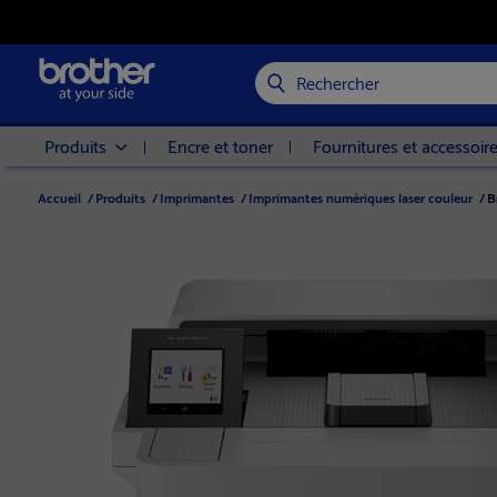
Rechercher
Produits
Encre et toner
Fournitures et accessoir
Accueil
/
Produits
/
Imprimantes
/
Imprimantes numériques laser couleur
/
B