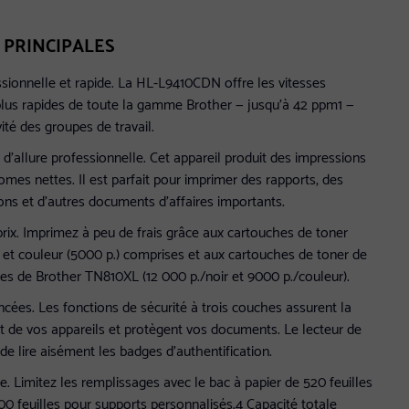
 PRINCIPALES
sionnelle et rapide. La HL-L9410CDN offre les vitesses
plus rapides de toute la gamme Brother — jusqu’à 42 ppm1 —
vité des groupes de travail.
’allure professionnelle. Cet appareil produit des impressions
mes nettes. Il est parfait pour imprimer des rapports, des
ons et d’autres documents d’affaires importants.
prix. Imprimez à peu de frais grâce aux cartouches de toner
) et couleur (5000 p.) comprises et aux cartouches de toner de
s de Brother TN810XL (12 000 p./noir et 9000 p./couleur).
ncées. Les fonctions de sécurité à trois couches assurent la
et de vos appareils et protègent vos documents. Le lecteur de
e lire aisément les badges d’authentification.
e. Limitez les remplissages avec le bac à papier de 520 feuilles
00 feuilles pour supports personnalisés.4 Capacité totale