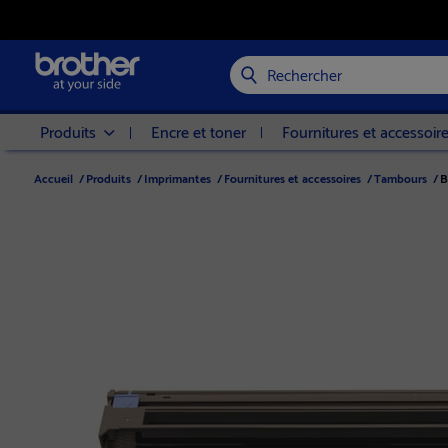
Rechercher
Produits
Encre et toner
Fournitures et accessoir
Accueil
/
Produits
/
Imprimantes
/
Fournitures et accessoires
/
Tambours
/
B