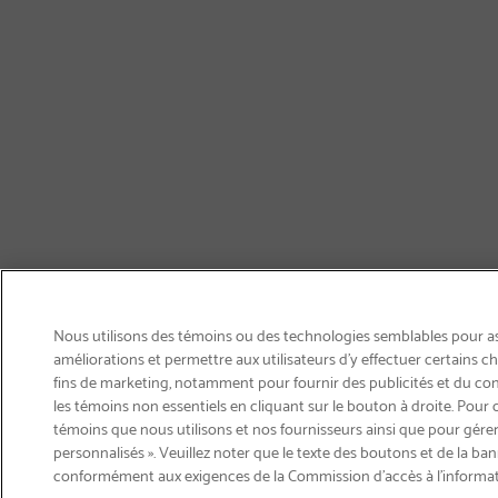
Nous utilisons des témoins ou des technologies semblables pour ass
améliorations et permettre aux utilisateurs d’y effectuer certains 
fins de marketing, notamment pour fournir des publicités et du co
les témoins non essentiels en cliquant sur le bouton à droite. Pour 
témoins que nous utilisons et nos fournisseurs ainsi que pour gérer
personnalisés ». Veuillez noter que le texte des boutons et de la ban
Courriel
conformément aux exigences de la Commission d’accès à l’informa
S'abonner
>