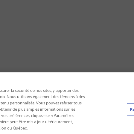
LIVRAISON GRATUITE
urer la sécurité de nos sites, y apporter des
choix. Nous utilisons également des témoins à des
ntenu personnalisés. Vous pouvez refuser tous
obtenir de plus amples informations sur les
Pa
 vos préférences, cliquez sur « Paramètres
nière peut être mis à jour ultérieurement,
tion du Québec.