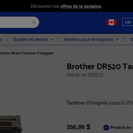
Découvrez nos
offres de la semaine.
ON
es
Soutien et service
Brother pour entreprises
O
rother DR520 Tambour d'imagerie
Brother DR520 Ta
Article no:
DR520
Tambour d'imagerie jusqu'à 25
$
356,99
Produit en 