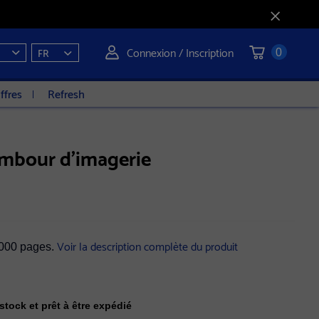
Connexion / Inscription
FR
0
ffres
Refresh
mbour d'imagerie
Voir la description complète du produit
 000 pages.
stock et prêt à être expédié