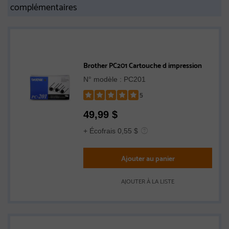
complémentaires
Brother PC201 Cartouche d impression
N° modèle : PC201
5
Rated
49,99
$
5
out
+ Écofrais 0,55 $
of
5
Ajouter au panier
stars
AJOUTER À LA LISTE