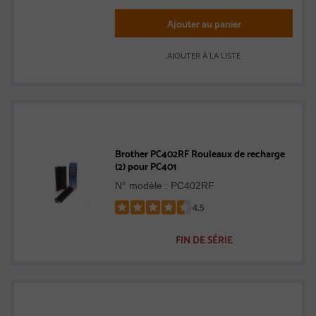
Ajouter au panier
AJOUTER À LA LISTE
Brother PC402RF Rouleaux de recharge
(2) pour PC401
N° modèle : PC402RF
4.5
Rated
4.5
FIN DE SÉRIE
out
of
5
stars