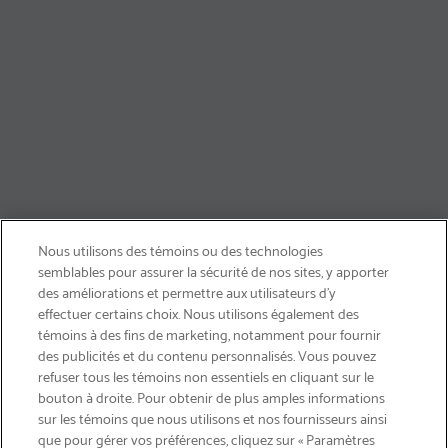
Nous utilisons des témoins ou des technologies
semblables pour assurer la sécurité de nos sites, y apporter
des améliorations et permettre aux utilisateurs d’y
effectuer certains choix. Nous utilisons également des
témoins à des fins de marketing, notamment pour fournir
des publicités et du contenu personnalisés. Vous pouvez
refuser tous les témoins non essentiels en cliquant sur le
bouton à droite. Pour obtenir de plus amples informations
INSCRIVEZ-VOUS & ÉCONOMISEZ 15%
sur les témoins que nous utilisons et nos fournisseurs ainsi
que pour gérer vos préférences, cliquez sur « Paramètres