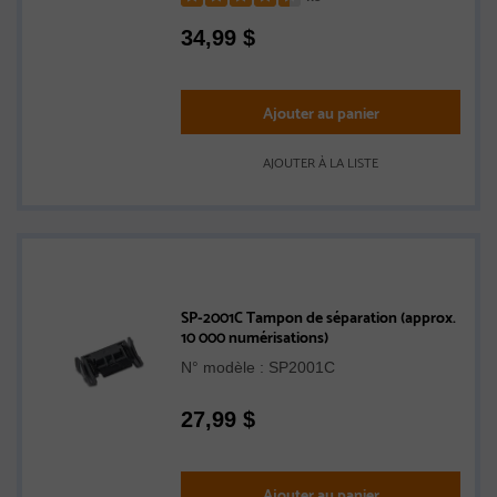
Rated
34,99
$
4.5
out
of
5
Ajouter au panier
stars
AJOUTER À LA LISTE
SP-2001C Tampon de séparation (approx.
10 000 numérisations)
N° modèle : SP2001C
27,99
$
Ajouter au panier