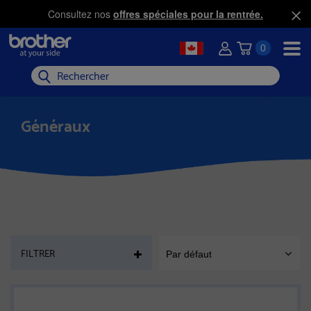
Consultez nos
offres spéciales pour la rentrée.
0
Rechercher
Généraux
PAGE
FILTRER
Par défaut
SORT
MOBILE