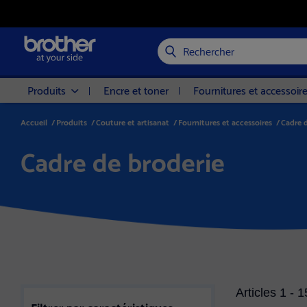
Rechercher
Produits
Encre et toner
Fournitures et accessoir
Accueil
/
Produits
/
Couture et artisanat
/
Fournitures et accessoires
/
Cadre 
Cadre de broderie
Articles 1 - 
Filtrer par caractéristiques