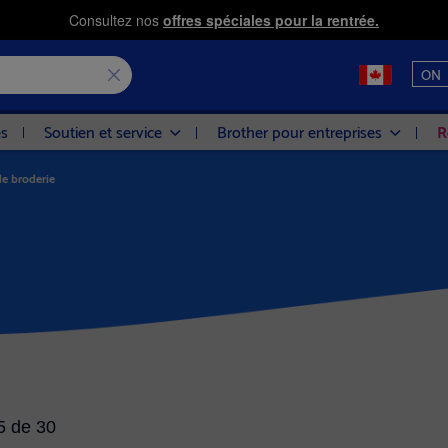
Consultez nos
offres spéciales pour la rentrée.
ON
es
Soutien et service
Brother pour entreprises
R
de broderie
15 de 30