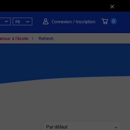
Connexion / Inscription
FR
0
etour à l'école
Refresh
Page
Par défaut