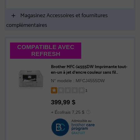
Magasinez Accessoires et fournitures
complémentaires
COMPATIBLE AVEC
REFRESH
Brother MFC-J4555DW Imprimante tout-
en-un à jet d’encre couleur sans fil
INKvestment Tank avec écran couleur de
N° modèle : MFCJ4555DW
2,7 po et bacs à papier
1
Rated
399,99
$
1
out
+ Écofrais 7,25 $
of
5
stars