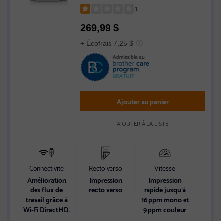
1
Rated
269,99
$
1
out
+ Écofrais 7,25 $
of
5
stars
Ajouter au panier
AJOUTER À LA LISTE
Connectivité
Recto verso
Vitesse
Cap
d’ali
Amélioration
Impression
Impression
pa
des flux de
recto verso
rapide jusqu’à
travail grâce à
16 ppm mono et
Ba
Wi-Fi DirectMD.
9 ppm couleur
150 