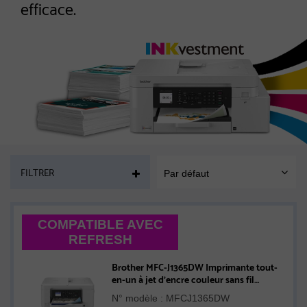
efficace.
PAGE
FILTRER
Par défaut
SORT
MOBILE
COMPATIBLE AVEC
REFRESH
Brother MFC-J1365DW Imprimante tout-
en-un à jet d’encre couleur sans fil
INKvestment avec impression recto verso
N° modèle : MFCJ1365DW
automatique et écran couleur de 1,8 po