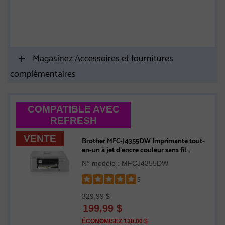
Magasinez Accessoires et fournitures
complémentaires
COMPATIBLE AVEC
REFRESH
VENTE
Brother MFC-J4355DW Imprimante tout-
en-un à jet d’encre couleur sans fil
INKvestment avec écran couleur de
N° modèle : MFCJ4355DW
1,8 po et fente d’alimentation manuelle
5
Rated
329,99 $
5
199,99
$
out
of
ÉCONOMISEZ 130.00 $