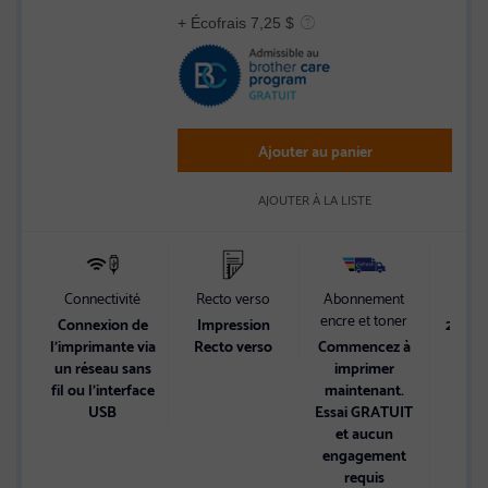
5
+ Écofrais 7,25 $
stars
Ajouter au panier
AJOUTER À LA LISTE
Connectivité
Recto verso
Abonnement
Vi
encre et toner
Connexion de
Impression
20 ppm
l’imprimante via
Recto verso
Commencez à
et 19
un réseau sans
imprimer
co
fil ou l'interface
maintenant.
USB
Essai GRATUIT
et aucun
engagement
requis