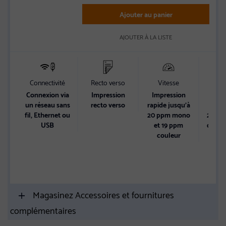
Ajouter au panier
AJOUTER À LA LISTE
Connectivité
Recto verso
Vitesse
Cap
d’ali
Connexion via
Impression
Impression
pa
un réseau sans
recto verso
rapide jusqu’à
fil, Ethernet ou
20 ppm mono
2 bacs
USB
et 19 ppm
d’une 
couleur
tot
400 
Magasinez Accessoires et fournitures
complémentaires